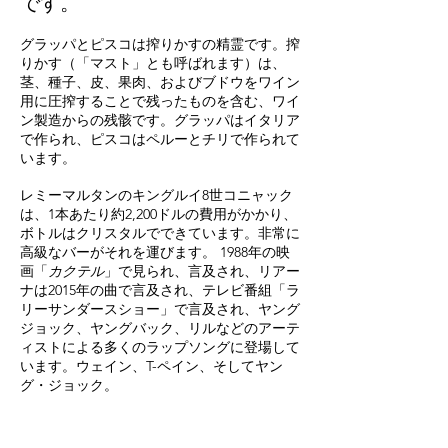
です。
グラッパとピスコは搾りかすの精霊です。搾
りかす（「マスト」とも呼ばれます）は、
茎、種子、皮、果肉、およびブドウをワイン
用に圧搾することで残ったものを含む、ワイ
ン製造からの残骸です。グラッパはイタリア
で作られ、ピスコはペルーとチリで作られて
います。
レミーマルタンのキングルイ8世コニャック
は、1本あたり約2,200ドルの費用がかかり、
ボトルはクリスタルでできています。非常に
高級なバーがそれを運びます。 1988年の映
画「
カクテル
」で見られ、言及され、リアー
ナは2015年の曲で言及され、テレビ番組「ラ
リーサンダースショー」で言及され、ヤング
ジョック、ヤングバック、リルなどのアーテ
ィストによる多くのラップソングに登場して
います。ウェイン、T-ペイン、そしてヤン
グ・ジョック。