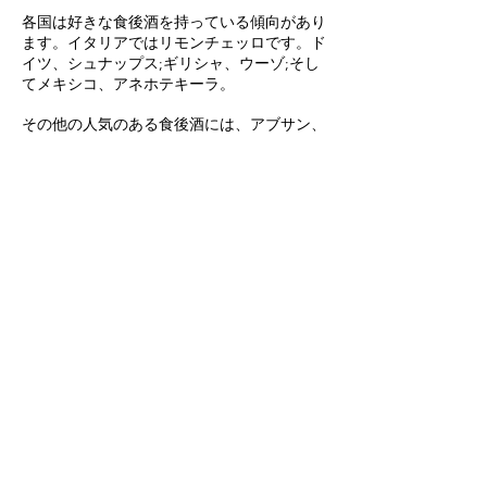
各国は好きな食後酒を持っている傾向があり
ます。イタリアではリモンチェッロです。ド
イツ、シュナップス;ギリシャ、ウーゾ;そし
てメキシコ、アネホテキーラ。
その他の人気のある食後酒には、アブサン、
シャルトリューズ、カルヴァドス、サンブー
カ、熟成ウイスキー、アネホラム、フェルネ
ット、グランマルニエ、B＆Bなどがありま
す。人気の食後酒カクテルには、ブランデー
アレクサンダー、グラスホッパー、アブサン
ドリップ、ラスティネイル、サゼラックなど
があります。
ヘビーワインベースの食後酒には、クリーム
シェリー、ルビーポート、コニャック、アル
マニャック、グラッパ、ピスコ、アンティカ
フォーミュラカルパノ、コッチベルモットデ
ィトリノ、ドリンルージュ、チンザノロッソ
などの甘いベルモットが含まれます。
人気のあるワインベースの食後酒カクテルに