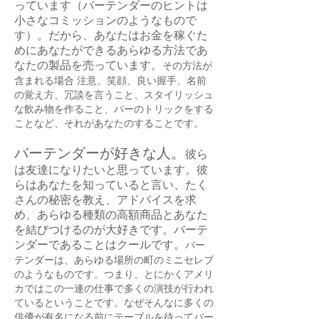
っています（バーテンダーのヒントは
小さなコミッションのようなもので
す）。だから、あなたはお金を稼ぐた
めにあなたができるあらゆる方法であ
なたの製品を売っています。
その方法が
含まれる場合
注意、笑顔、良い握手、名前
の覚え方、冗談を言うこと、スタイリッシュ
な飲み物を作ること、バーのトリックをする
ことなど、それがあなたのすることです。
バーテンダーが好きな人。
彼ら
は友達になりたいと思っています。彼
らはあなたを知っていると言い、たく
さんの秘密を教え、アドバイスを求
め、あらゆる種類の高額商品とあなた
を結びつけるのが大好きです。バーテ
ンダーであることはクールです。
バー
テンダーは、あらゆる場所の町のミニセレブ
のようなものです。つまり、とにかくアメリ
カではこの一連の仕事で多くの演技が行われ
ているということです。なぜそんなに多くの
俳優が有名になる前にテーブルを待ってバー