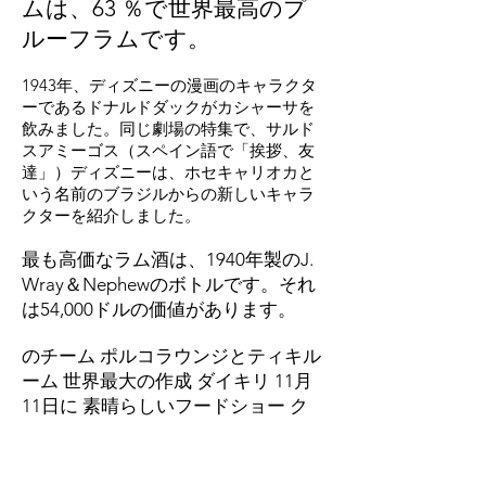
ムは、63
％
で世界最高のプ
ルーフラム
です。
1943年、ディズニーの漫画のキャラクタ
ーであるドナルドダックがカシャーサを
飲みました。同じ劇場の特集で、サルド
スアミーゴス（スペイン語で「挨拶、友
達」）ディズニーは、ホセキャリオカと
いう名前のブラジルからの新しいキャラ
クターを紹介しました。
最も高価なラム酒は、1940年製のJ.
Wray＆Nephewのボトルです。それ
は54,000ドルの価値があります。
のチーム
ポルコラウンジとティキル
ーム
世界最大の作成
ダイキリ
11月
11日に
素晴らしいフードショー
ク
リーブランドで。 100ガロンのカク
テルを作ることを目標に出発し、バ
ーテンダーは混合しました
ラム