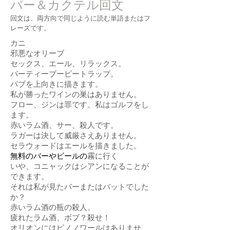
バー＆カクテル回文
回文は、両方向で同じように読む単語またはフ
レーズです。
カニ
邪悪なオリーブ
セックス、エール、
リラックス。
パーティーブービートラップ。
パブを上向きに描きます。
私が勝ったワインの巣はありません。
フロー、ジンは罪です。私はゴルフをし
ます。
赤いラム酒
、サー、殺人です。
ラガーは決して威厳さえありません。
セラウォードはエールを描きました。
無料のバーやビールの
霧
に行く
いや、コニャックはシアンになることが
できます。
それは私が見たバーまたはバットでした
か？
赤いラム酒の瓶の殺人。
疲れたラム酒、ボブ？殺せ！
オリオンにはピノノワールはありませ