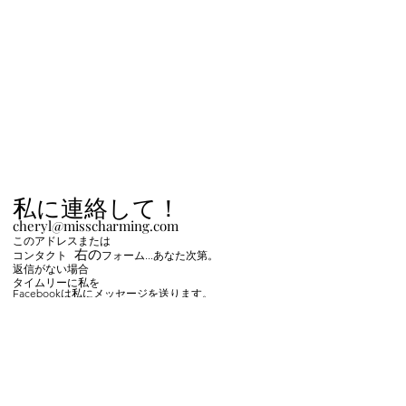
私に連絡して！
cheryl@misscharming.com
このアドレスまたは
右の
コンタクト
フォーム
...あなた次第。
返信がない場合
タイムリーに私を
Facebookは私にメッセージを送ります。
If you use the
contact form to the right and
don't hear back from me in a timely manner,
then message me on Facebook or Instagram.