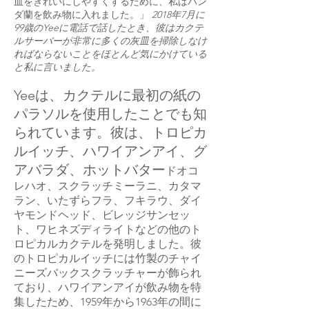
皿をきれいにしやすくするために、私はバン
ダ蘭を飲み物に入れました。」
2018年7月に
99歳のYeeに電話で話したとき、彼はカクテ
ルサーバーが非常に多くの灰皿を掃除しなけ
ればならないことをほとんど気にかけている
と私に言いました。
Yeeは、カクテルに最初の紙の
パラソルを使用したことでも知
られています。彼は、トロピカ
ルイッチ、ハワイアンアイ、グ
アバラダ、ホットバター
ドオコ
レハオ、スクラッチミーラニ、カタマ
ラン、いたずらフラ、フキラウ、ダイ
ヤモンドヘッド、ビレッジサンセッ
ト、ワヒネズディライトなどの他のト
ロピカルカクテルを発明しました。彼
のトロピカルイッチには竹製のチャイ
ニーズバックスクラッチャーが飾られ
ており、ハワイアンアイが飲み物を特
集したため、1959年から1963年の間に