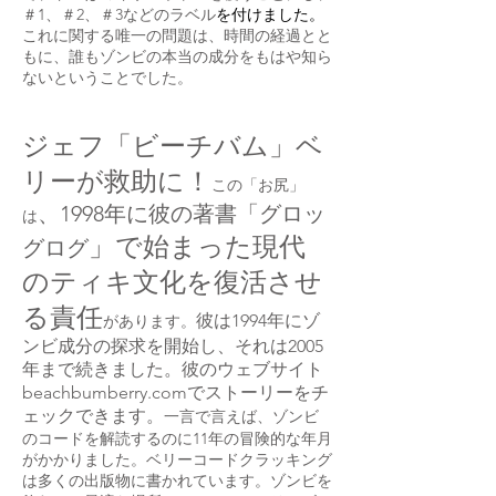
＃1、＃2、＃3などの
ラベル
を付けました。
これに関する唯一の問題は、時間の経過とと
もに、誰もゾンビの本当の成分をもはや知ら
ないということでした。
ジェフ「ビーチバム」ベ
リーが救助に！
この「お尻」
、1998年に彼の著書「グロッ
は
」で始まった現代
グログ
のティキ文化を復活させ
る責任
彼は1994年にゾ
があります。
ンビ成分の探求を開始し、それは2005
年まで続きました。彼のウェブサイト
beachbumberry.comでストーリーをチ
ェックできます。
一言で言えば、ゾンビ
のコードを解読するのに11年の冒険的な年月
がかかりました。ベリーコードクラッキング
は多くの出版物に書かれています。ゾンビを