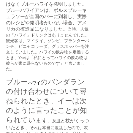
はなくブルーハワイを発明し
ました
。
ブルーハワイアンは、ボルスブルーキ
ュラソーが全国のバーに到着し、実際
のレシピや発明者がいない場合、アメ
リカの模造品になりました。
当時、人気
の「ハワイ」ドリンクはありませんでした。
観光客は、マイタイ、ゾンビ、プランターパ
ンチ、ピニャコラーダ、グラスホッパーを注
文していました。ハワイの飲み物を定義する
とき、Yeeは「私にとってハワイの飲み物は
彼らが家に帰らないものです」と言いまし
た。
ブルー
のバンダラン
ハワイ
の付け合わせについて尋
ねられたとき
、イーは次
のように言ったことが知
られてい
ます
。
と杖がくっつ
灰皿
いたとき、
それは本当に混乱したので、灰