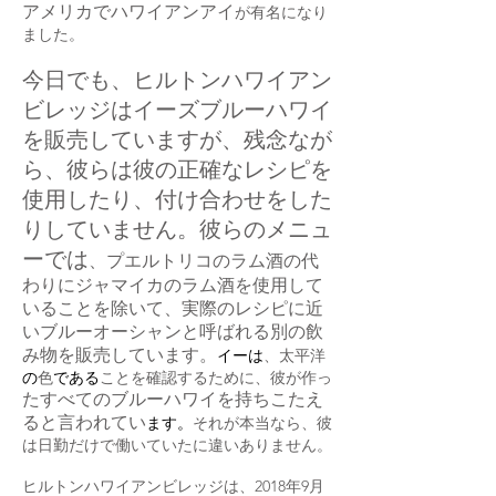
アメリカでハワイアンアイ
が有名になり
ました。
今日でも、ヒルトンハワイアン
ビレッジはイーズブルーハワイ
を販売していますが、残念なが
ら、彼らは彼の正確なレシピを
使用したり、付け合わせをした
りしていません。彼らのメニュ
ーでは
、プエルトリコのラム酒の代
わりにジャマイカのラム酒を使用して
いることを除いて、実際のレシピに近
いブルーオーシャンと呼ばれる別の飲
み物を販売しています。
イーは
、太平洋
の
色
である
ことを確認するために、彼が作っ
たすべてのブルーハワイを持ちこたえ
ると言われてい
ます。
それが本当なら、彼
は日勤だけで働いていたに違いありません。
ヒルトンハワイアンビレッジは、2018年9月