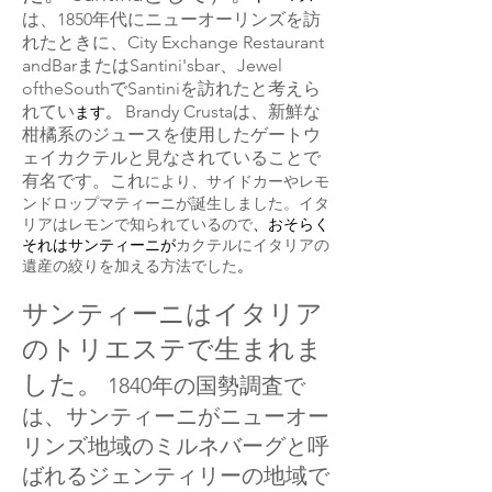
は、1850年代にニューオーリンズを訪
れ
たときに、City Exchange Restaurant
andBarまたはSantini'sbar、Jewel
oftheSouthでSantiniを訪れたと考えら
れてい
Brandy Crustaは、新鮮な
ます。
柑橘系のジュースを使用したゲートウ
ェイカクテルと見なされていることで
有名です。これ
により、サイドカーやレモ
ンドロップマティーニが誕生しました。
イタ
リアはレモンで知られているので
、おそらく
それはサンティーニが
カクテル
にイタリアの
遺産の絞りを加える方法でした
。
サンティーニはイタリア
のトリエステで生まれま
した。
1840年の国勢調査で
は、サンティーニがニューオー
リンズ地域のミルネバーグと呼
ばれるジェンティリーの地域で