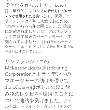
でそれを作りました。
Lozoff
は、最終的には
カシス
の代わりにグレナ
ます。実際、ト
デンが使用されたと言い
ライデントは非常に大量であるため、
1969年から1972年の間にレシピが完全
に短縮されました。ロゾフはサンフラ
ンシスコで最速のバーテンダーとして
知られていました。
それは彼のバーテン
ダーの「もの」がゲストに複数の量の飲み物
を送り出すことでした。
サンフランシスコの
McKessonLiquorDistributing
Corporationとトライデントの
マネージャーの助けを借りて、
JoseCuervoはボトルの裏に飲
み物のレシピを印刷することに
ついて連絡を受けました。
クエ
ルボは、トライデントがアメリカのど