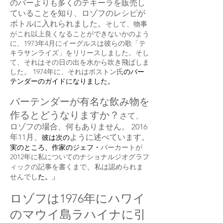
のバーよりも多くのテキーラを販売し
ていることを知り、ロゾフのレシピが
ボトルに入れられました。
そして、物事
がこれ以上良くなることができないかのよう
に、1973年4月にイーグルスは彼らの歌「テ
キラサンライズ」をリリースしました。そし
て、それはその日の出を水から吹き飛ばしま
した。 1974年に、それは
ボストン
氏
のバー
テンダーのガイドになりました。
バーテンダーが有名な飲み物を
作るとどうなりますか？
さて、
ロゾフの場合、何もありません。
2016
年11月、
ように述べています。
彼は次の
実のところ、作家のジェフ・
バーカート
が
2012年に私についてのナショナルジオグラフ
、
ィックの記事を書く
まで
私は認められま
せんでし
た。」
ロゾフは1976年にハワイ
のマウイ島ラハイナに引