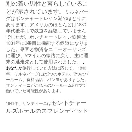
別の若い男性と暮らしているこ
とが示されています。
ミルネバー
グはポンチャートレイン湖のほとりに
あります。アメリカのほとんどは1880
年代後半まで鉄道を経験していません
でしたが、ポンチャートレイン鉄道は
1831年に2番目に機能する鉄道になりま
した。乗客と物資をニューオーリンズ
に運び、5マイルの線路に戻り、主に週
末の逃走先として使用されました。
、
し
あなたが
旅行
ていた方法に応じて
。 1840
年、ミルネバーグには2つのホテル、2つのバ
ールーム、食料品店、パン屋がありました。
サンティーニがこれらのバールームの1つで
働いていた可能性があります。
セントチャー
1841年、サンティーニは
ルズホテルのスプレンディッド
バーでイタリア人の友人からバ
キーパーのヘッドポジ
ー