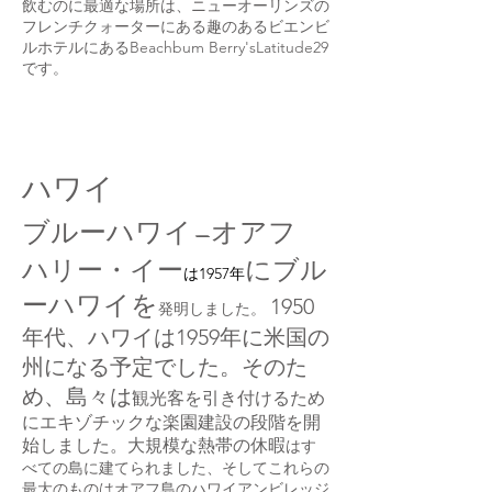
飲むのに最適な場所は、ニューオーリンズの
フレンチクォーターにある趣のあるビエンビ
ルホテルにあるBeachbum Berry'sLatitude29
です。
ハワイ
ブルーハワイ—オアフ
ハリー・イー
にブル
は1957年
ー
ハワイを
1950
発明しました。
年代、ハワイは1959年に米国の
州になる予定でした。そのた
め、島々は
観光客を引き付けるため
にエキゾチックな楽園建設の段階を開
始しました。大規模な熱帯の休暇
はす
べての島に建てられました、そしてこれらの
最大のものはオアフ島のハワイアンビレッジ