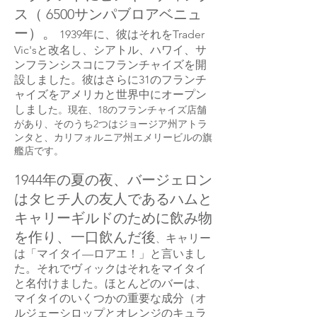
ス（ 6500サンパブロアベニュ
ー）。
1939年に、彼はそれをTrader
Vic'sと改名し、シアトル、ハワイ、サ
ンフランシスコにフランチャイズを開
設しました。彼はさらに31のフランチ
ャイズをアメリカと世界中にオープン
しまし
た。現在、18のフランチャイズ店舗
があり、そのうち2つはジョージア州アトラ
ンタと、カリフォルニア州エメリービルの旗
艦店です。
1944年の夏の夜、バージェロン
はタヒチ人の友人であるハムと
キャリーギルドのために飲み物
を作り、一口飲んだ後
キャリー
、
は「マイタイ—ロアエ！」と言いまし
た。それでヴィックはそれをマイタイ
と名付けました。ほとんどのバーは、
マイタイのいくつかの重要な成分（オ
ルジェーシロップとオレンジのキュラ