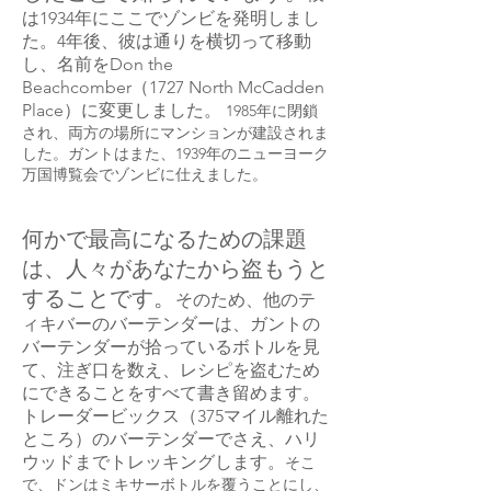
は1934年にここでゾンビを発明しまし
た。4年後、彼は通りを横切って移動
し、名前をDon the
Beachcomber（1727 North McCadden
Place）に変更しました。
1985年に閉鎖
され、両方の場所にマンションが建設されま
した。ガントはまた、1939年のニューヨーク
万国博覧会でゾンビに仕えました。
何かで最高になるための課題
は、人々があなたから盗もうと
することです。
そのため、他のテ
ィキバーのバーテンダーは、ガントの
バーテンダーが拾っているボトルを見
て、注ぎ口を数え、レシピを盗むため
にできることをすべて書き留めます。
トレーダービックス（375マイル離れた
ところ）のバーテンダーでさえ、ハリ
ウッドまでトレッキングします。
そこ
で、ドンはミキサーボトルを覆うことにし、