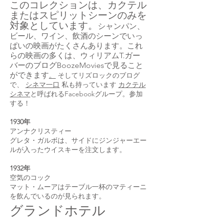
このコレクションは、カクテル
またはスピリットシーンのみを
対象としています。
シャンパン、
ビール、ワイン、飲酒のシーンでいっ
ぱいの映画がたくさんあります。これ
らの映画の多くは、ウィリアムT.ガー
バーのブログBoozeMoviesで見ること
ができます
。
そしてリズロックのブログ
で、
シネマ一口
私も持っています
カクテル
シネマ
と呼ばれるFacebookグループ。参加
する！
1930年
アンナクリスティー
グレタ・ガルボは、サイドにジンジャーエー
ルが入ったウイスキーを注文します。
1932年
空気のコック
マット・ムーアはテーブル一杯のマティーニ
を飲んでいるのが見られます。
グランドホテル