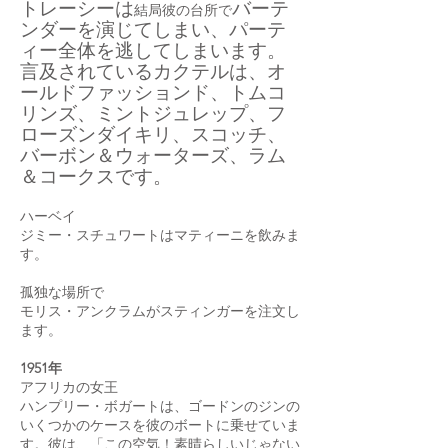
トレーシーは
バーテ
結局彼の台所で
ンダー
を演じてしまい、パーテ
ィー全体を逃してしまいます。
言及されているカクテルは、オ
ールドファッションド、トムコ
リンズ、ミントジュレップ、フ
ローズンダイキリ、スコッチ、
バーボン＆ウォーターズ、ラム
＆コークスです。
ハーベイ
ジミー・スチュワートはマティーニを飲みま
す。
孤独な場所で
モリス・アンクラム
がスティンガーを注文し
ます。
1951年
アフリカの女王
ハンプリー・ボガートは、ゴードンのジンの
いくつかのケースを彼のボートに乗せていま
す。彼は、「この空気！素晴らしいじゃない