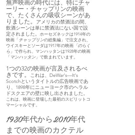
無声映画の時代には、特にチャ
ーリー・チャップリンの映画
で、たくさんの吸収シーンがあ
りました。
アメリカの禁酒法の間、
飲酒シーンは単に禁酒法にない国で設
定されました。
ホーセズネックは1914年の
映画「
チャップリン
の総集編」で注文され、
ウイスキーとソーダは1917年の映画
「のらく
ら
」で作られ、マンハッタンは1928年の映画
「
マンハッタン
」で飲まれています。
1つの32の映画が言及されるべ
きです。
これは、DeWar's—It's
Scotchというタイトルの広告映画であ
り、1898年にニューヨーク市のヘラル
ドスクエアの壁に映し出されました。
これは、映画に登場した最初のスピリットコ
マーシャルです。
1930年代から2010年代
までの映画のカクテル