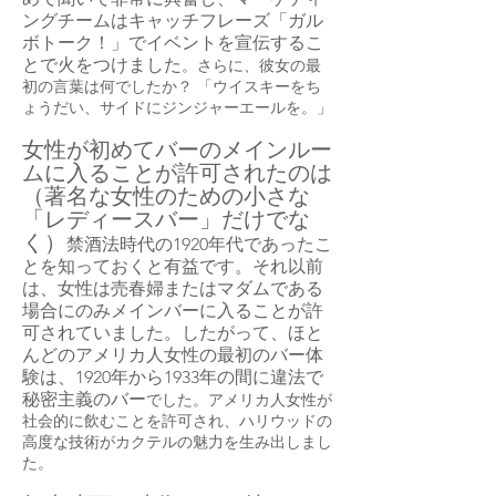
ングチームはキャッチフレーズ「ガル
ボトーク！」でイベントを宣伝するこ
とで火をつけました
。さらに、彼女の最
初の言葉は何でしたか？ 「ウイスキーをち
ょうだい、サイドにジンジャーエールを。」
女性が初めてバーのメインルー
ムに入ることが許可されたのは
（著名な女性のための小さな
「レディースバー」だけでな
く）
禁酒法時代の1920年代であったこ
とを知っておくと有益です。それ以前
は、女性は売春婦またはマダムである
場合にのみメインバーに入ることが許
可されていました。したがって、ほと
んどのアメリカ人女性の最初のバー体
験は、1920年から1933年の間に違法で
秘密主義のバー
でした。アメリカ人女性が
社会的に飲むことを許可され、ハリウッドの
高度な技術がカクテルの魅力を生み出しまし
た。