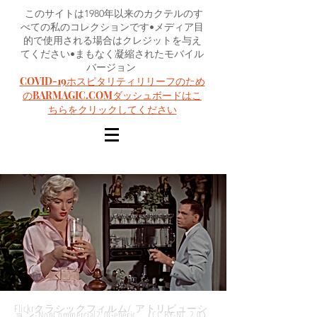
このサイトは1980年以来のカクテルのす
べての私のコレクションです•メディア目
的で使用される場合はクレジットを与え
てください•まもなく凝縮されたモバイル
バージョン
COVID-19ホスピタリティリリーフのため
のBARMAGIC.COMダッシュボードはこ
ちらをクリックしてください
Flickrクラシックフィルム/ アトリビューシ
ョン-NonCommercial2.0Generic （CC BY-NC 2.0）