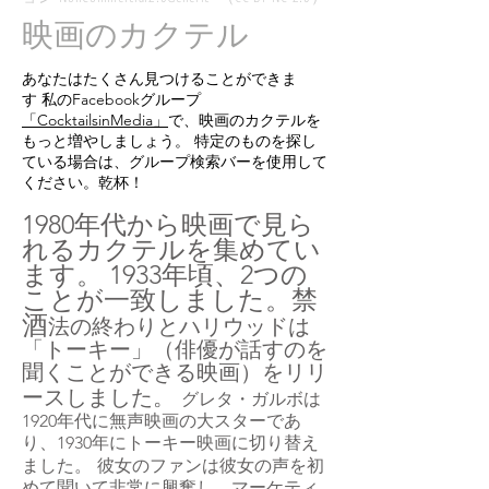
映画のカクテル
あなたはたくさん見つけることができま
す
私のFacebookグループ
「CocktailsinMedia」
で
、
映画
のカクテルを
もっと増やし
ましょう。
特定のものを探し
ている場合は、グループ検索バーを使用して
ください。乾杯！
1980年代から映画で見ら
れるカクテルを集めてい
ます。 1933年頃、2つの
ことが一致しました。禁
酒
法の終わりとハリウッドは
「トーキー」（俳優が話すのを
聞くことができる映画）をリリ
ースしました。
グレタ・ガルボは
1920年代に無声映画の大スターであ
り、1930年にトーキー映画に切り替え
ました。
彼女のファンは彼女の声を初
めて聞いて非常に興奮し、マーケティ