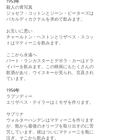
1953年
殺人の青写真
ジョセフ・コットンとジーン・ピーターズは
バカルディカクテルを求めて飲みます。
お互いに悪い
チャールトン・ヘストンとリザベス・スコッ
トはマティーニを飲みます。
ここから永遠へ
バート・ランカスターとデボラ・カーはドラ
イバーを飲みます。この映画にもたくさんの
飲酒があり、ウイスキーが見られ、言及され
ています。
1954年
ラプソディー
エリザベス・テイラーはミモザを作ります。
サブリナ
ウォルターハンデンはマティーニを作ります
が、瓶から最後のオリーブを取り出すのに苦
労しています。彼はついにマティーニを瓶に
注ぎ、そこから飲みます。