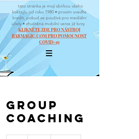
tato stránka je mojí sbírkou všeho
koktejlu od roku 1980 • prosím uveďte
kredit, pokud se používá pro mediální
účely • zhuštěná mobilní verze již brzy
KLIKNĚTE ZDE PRO NÁSTROJ
BARMAGIC.COM PRO POMOCNOST
COVID-19
Group
Coaching
90