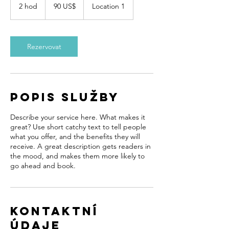
amerických
2 hod
2
90 US$
Location 1
dolarů
h
o
d
Rezervovat
Popis služby
Describe your service here. What makes it
great? Use short catchy text to tell people
what you offer, and the benefits they will
receive. A great description gets readers in
the mood, and makes them more likely to
go ahead and book.
Kontaktní
údaje