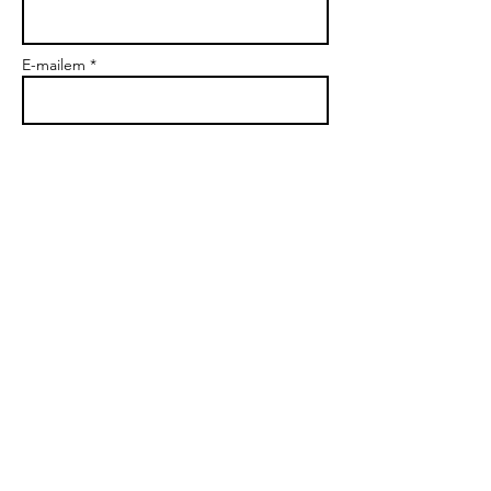
E-mailem *
Předmět
Zpráva
Poslat