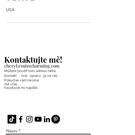
USA
Kontaktujte mě!
cheryl@misscharming.com
Můžete použít tuto adresu nebo
Kontakt
tvar
vpravo...je na vás.
Pokud se vám neozve
mě včas
Facebook mi napište.
If you use the
contact form to the right and
don't hear back from me in a timely manner,
then message me on Facebook or Instagram.
Název *