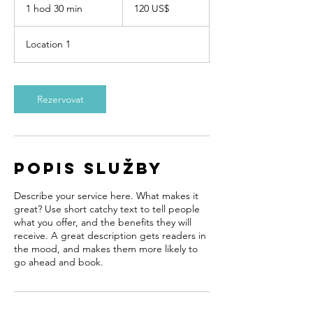
amerických
1 hod 30 min
1
120 US$
dolarů
h
o
Location 1
3
0
m
i
Rezervovat
n
Popis služby
Describe your service here. What makes it
great? Use short catchy text to tell people
what you offer, and the benefits they will
receive. A great description gets readers in
the mood, and makes them more likely to
go ahead and book.