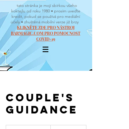
tato stránka je mojí sbírkou všeho
koktejlu od roku 1980 • prosím uveďte
kredit, pokud se používá pro mediální
účely • zhuštěná mobilní verze již brzy
KLIKNĚTE ZDE PRO NÁSTROJ
BARMAGIC.COM PRO POMOCNOST
COVID-19
Couple's
Guidance
120