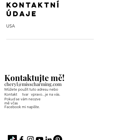
Kontaktní
údaje
USA
Kontaktujte mě!
cheryl@misscharming.com
Můžete použít tuto adresu nebo
Kontakt
tvar
vpravo...je na vás.
Pokud se vám neozve
mě včas
Facebook mi napište.
If you use the
contact form to the right and
don't hear back from me in a timely manner,
then message me on Facebook or Instagram.