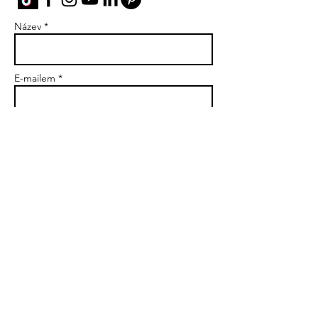
Název *
E-mailem *
Předmět
Zpráva
Poslat