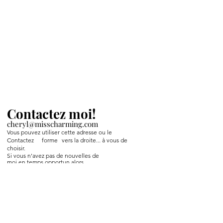
Contactez moi!
cheryl@misscharming.com
Vous pouvez utiliser cette adresse ou le
Contactez
forme
vers la droite... à vous de
choisir.
Si vous n'avez pas de nouvelles de
moi en temps opportun alors
Facebook m'envoie un message.
If you use the
contact form to the right and
don't hear back from me in a timely manner,
then message me on Facebook or Instagram.