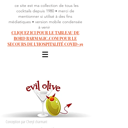
ce site est ma collection de tous les
cocktails depuis 1980 • merci de
mentionner si utilisé à des fins
médiatiques • version mobile condensée
à venir
CLIQUEZ ICI POUR LE TABLEAU DE
BORD BARMAGIC.COM POUR LE
SECOURS DE L'HOSPITALITÉ COVID-19
Conception par Cheryl charmant