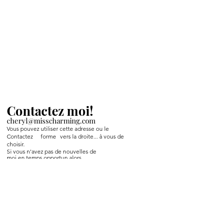
Contactez moi!
cheryl@misscharming.com
Vous pouvez utiliser cette adresse ou le
Contactez
forme
vers la droite... à vous de
choisir.
Si vous n'avez pas de nouvelles de
moi en temps opportun alors
Facebook m'envoie un message.
If you use the
contact form to the right and
don't hear back from me in a timely manner,
then message me on Facebook or Instagram.