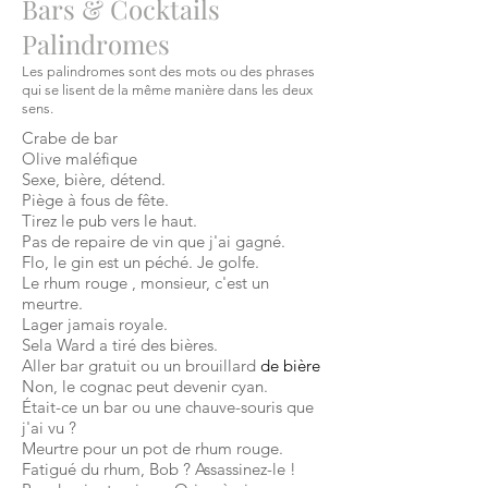
Bars & Cocktails
Palindromes
Les palindromes sont des mots ou des phrases
qui se lisent de la même manière dans les deux
sens.
Crabe de bar
Olive maléfique
Sexe, bière,
détend.
Piège à fous de fête.
Tirez le pub vers le haut.
Pas de repaire de vin que j'ai gagné.
Flo, le gin est un péché. Je golfe.
Le rhum rouge
, monsieur, c'est un
meurtre.
Lager jamais royale.
Sela Ward a tiré des bières.
Aller bar gratuit ou un
brouillard
de bière
Non, le cognac peut devenir cyan.
Était-ce un bar ou une chauve-souris que
j'ai vu ?
Meurtre pour un pot de rhum rouge.
Fatigué du rhum, Bob ? Assassinez-le !