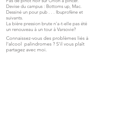
Pas de pinot noir sur Orion à pincer.
Devise du campus : Bottoms up, Mac.
Dessiné un pour
pub
. . . Ibuprofène et
suivants.
La bière pression brute n'a-t-elle pas été
un renouveau à un tour à Varsovie?
Connaissez-vous des
problèmes liés à
l'alcool
palindromes ? S'il vous plaît
partagez avec moi.