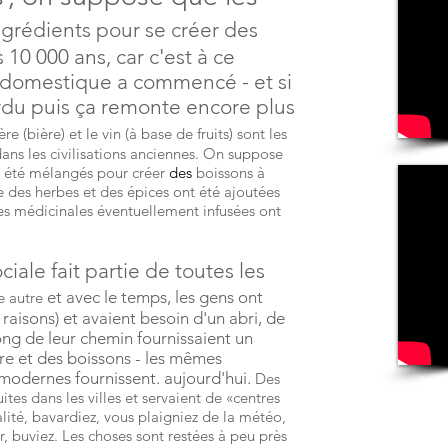
grédients pour se créer des
10 000 ans, car c'est à ce
 domestique a commencé - et si
rdu puis ça remonte encore plus
e (bière) et le vin (à base de fruits) sont les
dans les civilisations anciennes. On suppose
 été mélangés pour créer
des
boissons
à
 des herbes et des épices ont été ajoutées
bes médicinales éventuellement infusées ont
ale fait partie de toutes les
et avec le temps, les gens ont
e autre
aisons) et avaient besoin d'un abri, de
ong de leur chemin fournissaient un
re et des boissons - les mêmes
modernes fournissent. aujourd'hui.
Des
tes dans les villes et servaient de «centres
lité, bavardiez, vous plaigniez de la météo,
sûr, buviez. Les choses sont restées à peu près