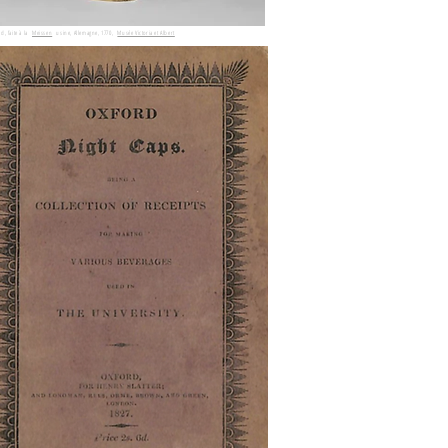
d, faite à la
Meissen
usine, Allemagne, 1770,
Musée Victoria et Albert