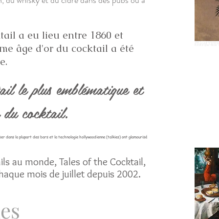
n, du whisky et du cidre dans des pubs ou à
ail a eu lieu entre 1860 et
1827 - Le premier
me âge d'or du cocktail a été
d'Oxford. Le liv
existe que deux e
e.
ail le plus emblématique et
 du cocktail.
ser dans la plupart des bars et la technologie hollywoodienne (talkies) ont glamourisé
ils au monde, Tales of the Cocktail,
chaque mois de juillet depuis 2002.
des