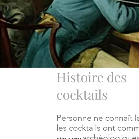
Histoire des
cocktails
Personne ne connaît la
les cocktails ont com
archéologique
découvertes