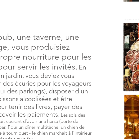
1551 peinture de P
pub, une taverne, une
e, vous produisiez
opre nourriture pour les
our servir les invités.
En
un jardin, vous deviez vous
 des écuries pour les
voyageurs
ui des parkings), disposer d'un
1552 peinture par 
issons
alcoolisées et être
r tenir des livres, payer des
rcevoir les paiements.
Les sols des
tait courant d'avoir une herse (porte de
bar. Pour un dîner multitâche, un chien de
 à tourniquet - le chien marchait à l'intérieur
viande sur un feu.