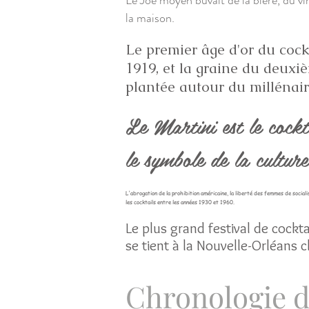
Le Joe moyen buvait de la bière, du vi
la maison.
Le premier âge d'or du cockt
1919, et la graine du deuxiè
plantée autour du millénair
Le Martini est le cockt
le symbole de la culture
L'abrogation de la prohibition américaine, la liberté des femmes de sociali
les cocktails entre les années 1930 et 1960.
Le plus grand festival de cockta
se tient à la Nouvelle-Orléans 
Chronologie 