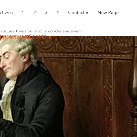
 livres
1
2
3
4
Contacter
New Page
diatiques • version mobile condensée à venir
L'HOSPITALITÉ COVID-19