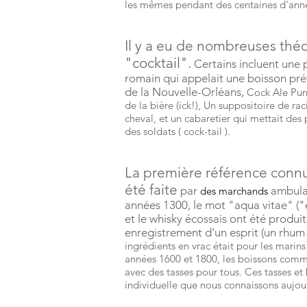
les mêmes pendant des centaines d'ann
Il y a eu de nombreuses théo
"cocktail".
Certains incluent une
romain qui appelait une boisson pré
de la Nouvelle-Orléans,
Cock Ale Punch
de la bière (ick!), Un suppositoire de 
cheval, et un cabaretier qui mettait de
des soldats (
cock-tail
).
La première référence connue 
été faite
par
ambula
des marchands
années 1300, le mot "aqua vitae" ("
et le whisky écossais ont été produi
enregistrement d'un esprit (un rhum
ingrédients en vrac était pour les marin
années 1600 et 1800, les boissons commu
avec des tasses pour tous. Ces tasses et 
individuelle que nous connaissons aujou