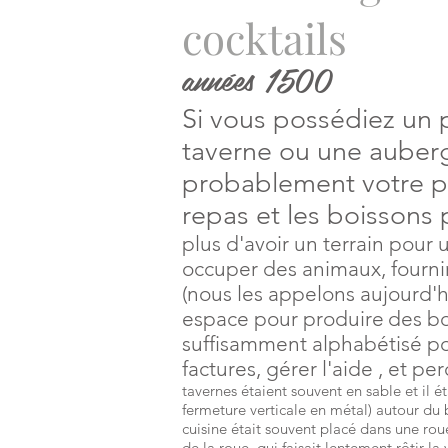
cocktails
années 1500
Si vous possédiez un 
taverne ou une auberg
probablement votre pr
repas et les boissons p
plus d'avoir un terrain pour 
occuper des animaux, fournir
(nous les appelons aujourd'h
espace pour produire
des bo
suffisamment alphabétisé pou
factures, gérer l'aide , et pe
tavernes étaient souvent en sable et il é
fermeture verticale en métal) autour du 
cuisine était souvent placé dans une roue
de la roue, qui faisait lentement rôtir la 