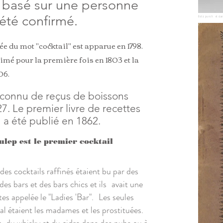
f basé sur une personne
 été confirmé.
Bol à punch et stan
e du mot "cocktail" est apparue en 1798.
rimé pour la première fois en 1803 et la
06.
e connu de reçus de boissons
27. Le premier livre de recettes
 a été publié en 1862.
ulep est le premier cocktail
es cocktails raffinés étaient bu par des
s bars et des bars chics et ils
avait une
es appelée le "Ladies 'Bar".
Les seules
al étaient les madames et les prostituées.