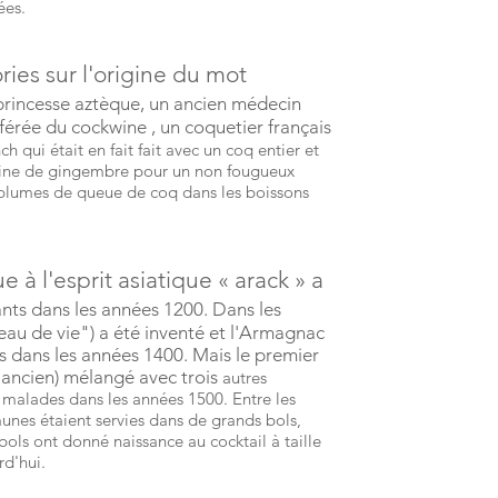
ées.
ries sur l'origine du mot
 princesse aztèque, un ancien médecin
férée
du cockwine
, un coquetier français
 qui était en fait fait avec un coq entier et
racine de gingembre pour un non fougueux
s plumes de queue de coq dans les boissons
à l'esprit asiatique « arack » a
nts
dans les années 1200. Dans les
eau de vie") a été inventé et l'Armagnac
ts dans les années 1400. Mais le premier
 ancien) mélangé avec trois
autres
s malades dans les années 1500. Entre les
nes étaient servies dans de grands bols,
bols ont donné naissance au cocktail à taille
rd'hui.