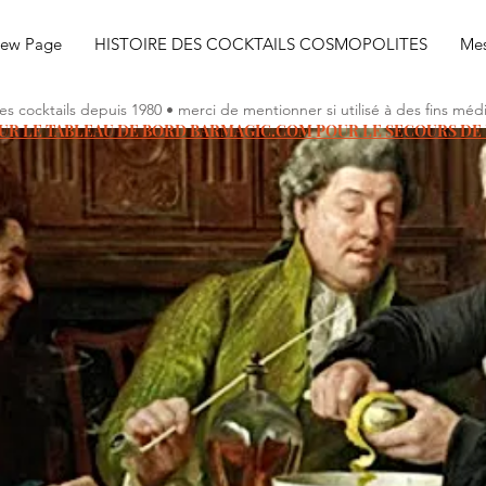
ew Page
HISTOIRE DES COCKTAILS COSMOPOLITES
Mes
 les cocktails depuis 1980 • merci de mentionner si utilisé à des fins mé
OUR LE TABLEAU DE BORD BARMAGIC.COM POUR LE SECOURS DE 