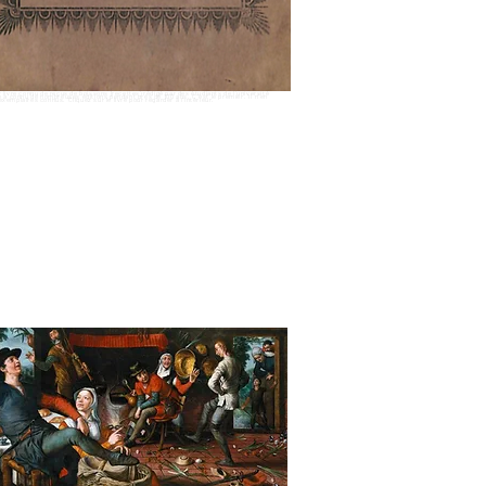
 livre connu de reçus de boissons (recettes) rédigé par des étudiants de l'université
re a connu de nombreuses éditions pendant près de 100 ans. C'est le premier. Il n'en
xemplaires connus. Cliquez sur le livre pour regarder à l'intérieur.