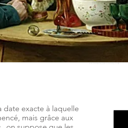
artnet.fr / Artiste Walter Dendy Sadler - Un bon bol de punch 1886
 date exacte à laquelle
mencé, mais grâce aux
s
, on suppose que les