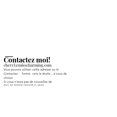
Contactez moi!
cheryl@misscharming.com
Vous pouvez utiliser cette adresse ou le
Contactez
forme
vers la droite... à vous de
choisir.
Si vous n'avez pas de nouvelles de
moi en temps opportun alors
Facebook m'envoie un message.
Nom *