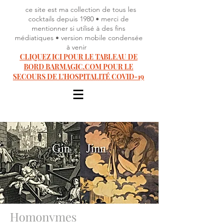
ce site est ma collection de tous les
cocktails depuis 1980 • merci de
mentionner si utilisé à des fins
médiatiques • version mobile condensée
à venir
CLIQUEZ ICI POUR LE TABLEAU DE
BORD BARMAGIC.COM POUR LE
SECOURS DE L'HOSPITALITÉ COVID-19
Homonymes