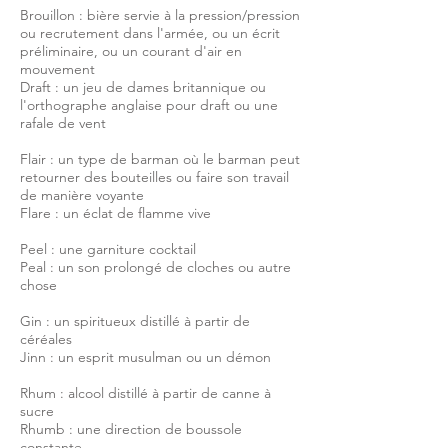
Brouillon : bière servie à la pression/pression
ou recrutement dans l'armée, ou un écrit
préliminaire, ou un courant d'air en
mouvement
Draft : un jeu de dames britannique ou
l'orthographe anglaise pour draft ou une
rafale de vent
Flair : un type de barman où le barman peut
retourner des bouteilles ou faire son travail
de manière voyante
Flare : un éclat de flamme vive
Peel : une garniture cocktail
Peal : un son prolongé de cloches ou autre
chose
Gin : un spiritueux distillé à partir de
céréales
Jinn : un esprit musulman ou un démon
Rhum : alcool distillé à partir de canne à
sucre
Rhumb : une direction de boussole
constante