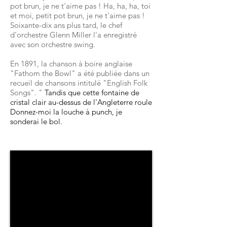
pot brun, je ne t'aime pas ! Ha, ha, ha, toi
et moi, petit pot brun, je ne t'aime pas !
Soixante-dix ans plus tard, le chef
d'orchestre Glenn Miller l'a enregistré
avec son orchestre swing.
En 1891, la chanson à boire anglaise
"Fathom the Bowl" a été publiée dans un
recueil de chansons intitulé "English Folk
Songs". "
Tandis que cette fontaine de
cristal clair au-dessus de l'Angleterre roule
Donnez-moi la louche à punch, je
sonderai le bol.