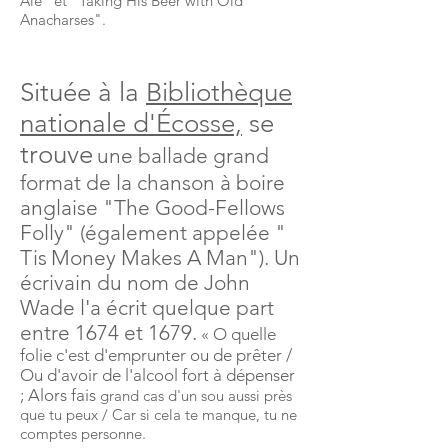
Ale" et "Taking His Beer with Old
Anacharses".
Située à la
Bibliothèque
nationale d'Écosse,
se
trouve
une ballade grand
format de la chanson à boire
anglaise "The Good-Fellows
Folly" (également appelée "
Tis
Money Makes A Man"). Un
écrivain du nom de John
Wade l'a écrit quelque part
entre 1674 et 1679.
« O quelle
folie
c'est
d'emprunter ou de prêter /
Ou d'avoir de l'alcool fort à dépenser
; Alors fais
grand cas d'un sou aussi près
que tu peux / Car si cela te manque, tu ne
comptes personne.