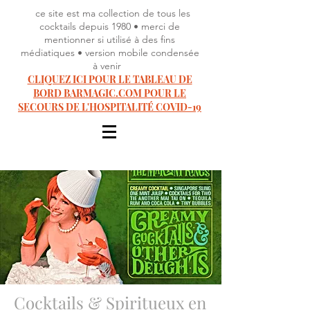
ce site est ma collection de tous les
cocktails depuis 1980 • merci de
mentionner si utilisé à des fins
médiatiques • version mobile condensée
à venir
CLIQUEZ ICI POUR LE TABLEAU DE
BORD BARMAGIC.COM POUR LE
SECOURS DE L'HOSPITALITÉ COVID-19
Cocktails & Spiritueux en