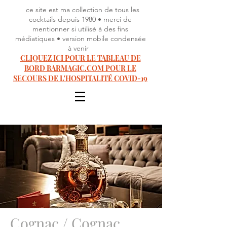
ce site est ma collection de tous les
cocktails depuis 1980 • merci de
mentionner si utilisé à des fins
médiatiques • version mobile condensée
à venir
CLIQUEZ ICI POUR LE TABLEAU DE
BORD BARMAGIC.COM POUR LE
SECOURS DE L'HOSPITALITÉ COVID-19
Cognac / Cognac