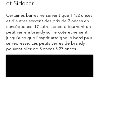
et Sidecar.
Certaines barres ne servent que 1 1/2 onces
et d'autres servent des prix de 2 onces en
conséquence. D'autres encore tournent un
petit verre à brandy sur le côté et versent
jusqu'à ce que l'esprit atteigne le bord puis
se redresse. Les petits verres de brandy
peuvent aller de 5 onces à 23 onces.