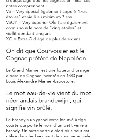
d'étiquetage pour les cognacs en 1865. Les
notes comprennent :
VS = Very Special également appelé "trois
étoiles" et vieilli au minimum 3 ans.
VSOP = Very Superior Old Pale également
connu sous le nom de "cinq étoiles" et
vieillit pendant cinq ans.
XO = Extra Old âgé de plus de six ans.
On dit que Courvoisier est le
Cognac préféré de Napoléon.
Le Grand Marnier est une liqueur d'orange
à base de Cognac inventée en 1880 par
Louis Alexandre Marnier-Lapostolle.
Le mot eau-de-vie vient du mot
néerlandais
brandewijn
, qui
signifie vin brûlé.
Le brandy a un grand verre incurvé à tige
courte qui porte le nom d'un petit verre à
brandy. Un autre verre à pied plus haut est
utilisé dans les bars haut de gamme appelé