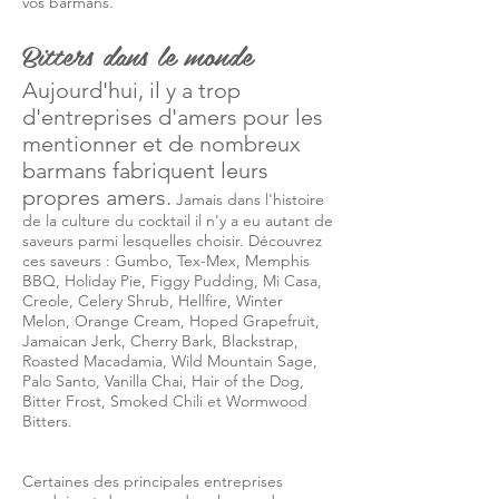
vos barmans.
Bitters dans le monde
Aujourd'hui, il y a trop
d'entreprises d'amers pour les
mentionner et de nombreux
barmans fabriquent leurs
propres amers.
Jamais dans l'histoire
de la culture du cocktail il n'y a eu autant de
saveurs parmi lesquelles choisir. Découvrez
ces saveurs : Gumbo, Tex-Mex, Memphis
BBQ, Holiday Pie, Figgy Pudding, Mi Casa,
Creole, Celery Shrub, Hellfire, Winter
Melon, Orange Cream, Hoped Grapefruit,
Jamaican Jerk, Cherry Bark, Blackstrap,
Roasted Macadamia, Wild Mountain Sage,
Palo Santo, Vanilla Chai, Hair of the Dog,
Bitter Frost, Smoked Chili et Wormwood
Bitters.
Certaines des principales entreprises