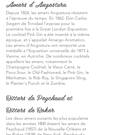
Amers d'Angostura
Depuis 1824, les amers Angostura résistent
à l'épreuve du temps. En 1862, Don Carlos
Siegert de Trinidad l'expose pour la
première fois à la Great London Exposition.
Le cocktail Pink Gin a été inventé à la même
époque, et s'appelait Amargo Aromatico.
Les amers d'Angostura ont remporté une
médaille à l'Exposition universelle de 1873 à
Vienne, en Autriche. De nombreux cocktails
appellent les amers, notamment le
Champagne Cocktail, le Vieux Carré, le
Pisco Sour, le Old-Fashioned, le Pink Gin, le
Manhattan, le Rob Roy, le Singapore Sling,
le Planter's Punch et le Zombie.
Bitters de Peychaud et
Bitters de Boker
Les deux amers suivants les plus populaires
dans les années 1800 étaient les amers de
Peychaud (1857) de la Nouvelle-Orléans et
les Boker (1828) de New York. Peychaud's