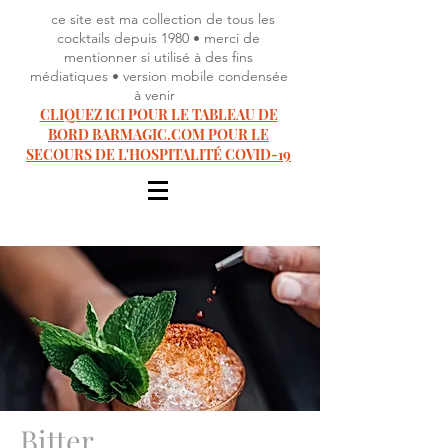
ce site est ma collection de tous les
cocktails depuis 1980 • merci de
mentionner si utilisé à des fins
médiatiques • version mobile condensée
à venir
CLIQUEZ ICI POUR LE TABLEAU DE
BORD BARMAGIC.COM POUR LE
SECOURS DE L'HOSPITALITÉ COVID-19
Bitter