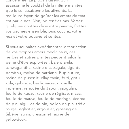
concentrée. La plupart disent qu'il
assaisonne le cocktail de la même manière
que le sel assaisonne les aliments. La
meilleure façon de goûter les amers de test
est par le nez. Non, ne reniflez pas. Versez
quelques gouttes dans votre paume, frottez
vos paumes ensemble, puis couvrez votre
nez et votre bouche et sentez.
Si vous souhaitez expérimenter la fabrication
de vos propres amers médicinaux, ces
herbes et autres plantes peuvent valoir la
peine d'être explorées : baie d'amla,
ashwagandha, racine d'astragale, tige de
bambou, racine de bardane, Bupleurum,
racine de pissenlit, ellagitanin, fo-ti, gotu
kola, gubinge, basilic sacré, groseille
indienne, renouée du Japon, jiaogulan,
feuille de kudzu, racine de réglisse, maca,
feuille de mauve, feuille de moringa, écorce
de pin, aiguilles de pin, pollen de pin, trèfle
rouge, églantier, argousier, ginseng de
Sibérie, suma, cresson et racine de
yellowdock.