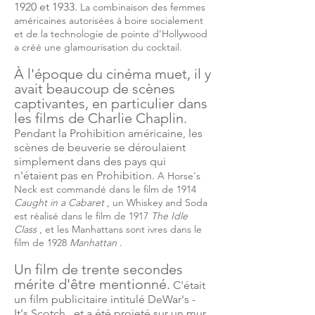
1920 et 1933.
La combinaison des femmes
américaines autorisées à boire socialement
et de la technologie de pointe d'Hollywood
a créé une glamourisation du cocktail.
À l'époque du cinéma muet, il y
avait beaucoup de scènes
captivantes, en particulier dans
les films de Charlie Chaplin.
Pendant la Prohibition américaine, les
scènes de beuverie se déroulaient
simplement dans des pays qui
n'étaient pas en Prohibition.
A Horse's
Neck est commandé dans le film de 1914
Caught in a Cabaret
, un Whiskey and Soda
est réalisé dans le film de 1917
The Idle
Class
, et les Manhattans sont ivres dans le
film de 1928
Manhattan
.
Un film de trente secondes
mérite d'être mentionné.
C'était
un film publicitaire intitulé DeWar's -
It's Scotch , et a été projeté sur un mur