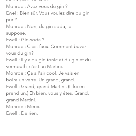
Monroe : Avez-vous du gin ?
Ewel : Bien sûr. Vous voulez dire du gin
pur ?
Monroe : Non, du gin-soda, je
suppose.
Ewell : Gin-soda ?
Monroe : C'est faux. Comment buvez-
vous du gin?
Ewell :
Il y a du
gin tonic et du gin et du
vermouth, c'est un Martini.
Monroe : Ça a l'air cool. Je vais en
boire un verre. Un grand, grand.
Ewell : Grand, grand Martini. (Il lui en
prend un.) Eh bien, vous y êtes. Grand,
grand Martini.
Monroe : Merci.
Ewell : De rien.
Monroe : Très bien. Peut-être qu'il a
besoin d'un peu plus de sucre.
Ewell : Je déconseille fortement de