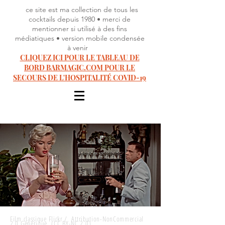
ce site est ma collection de tous les
cocktails depuis 1980 • merci de
mentionner si utilisé à des fins
médiatiques • version mobile condensée
à venir
CLIQUEZ ICI POUR LE TABLEAU DE
BORD BARMAGIC.COM POUR LE
SECOURS DE L'HOSPITALITÉ COVID-19
Film classique Flickr / Attribution-NonCommercial
2.0 Générique (CC BY-NC 2.0)