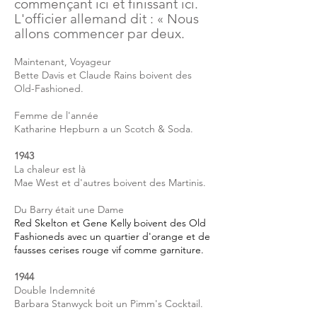
commençant ici et finissant ici.
L'officier allemand dit : « Nous
allons commencer par deux.
Maintenant, Voyageur
Bette Davis et Claude Rains boivent des
Old-Fashioned.
Femme de l'année
Katharine Hepburn a un Scotch & Soda.
1943
La chaleur est là
Mae West et d'autres boivent des Martinis.
Du Barry était une Dame
Red Skelton et Gene Kelly boivent des Old
Fashioneds avec un quartier d'orange et de
fausses cerises rouge vif comme garniture.
1944
Double Indemnité
Barbara Stanwyck boit un Pimm's Cocktail.