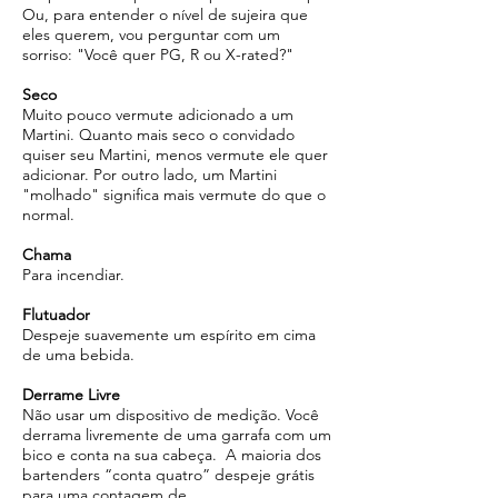
Ou, para entender o nível de sujeira que
eles querem, vou perguntar com um
sorriso: "Você quer PG, R ou X-rated?"
Seco
Muito pouco vermute adicionado a um
Martini. Quanto mais seco o convidado
quiser seu Martini, menos vermute ele quer
adicionar. Por outro lado, um Martini
"molhado" significa mais vermute do que o
normal.
Chama
Para incendiar.
Flutuador
Despeje suavemente um espírito em cima
de uma bebida.
Derrame Livre
Não usar um dispositivo de medição. Você
derrama livremente de uma garrafa com um
bico e conta na sua cabeça. A maioria dos
bartenders “conta quatro” despeje grátis
para uma contagem de