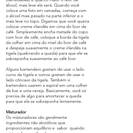
álcool, mais leve ele será. Quando você
coloca uma foto em camadas, começa com
o álcool mais pesado na parte inferior e o
mais leve no topo. Digamos que você queira
colocar creme irlandês em cima do licor de
café. Simplesmente encha metade do copo
com licor de café, coloque a borda da tigela
da colher em cima do nível do licor de café
e despeje suavemente o creme irlandês na
tigela (quebrando a queda) para que ele se
sobreponha suavemente ao café licor.
Alguns bartenders gostam de usar o lado
curvo da tigela e outros gostam de usar o
lado côncavo da tigela. Também vi
bartenders usarem a espiral em uma colher
de bar e uma cereja. Basicamente, você só
precisa de algo para amortecer a queda
para que ela se sobreponha lentamente.
Misturador
Os misturadores são geralmente
ingredientes não alcoólicos que
proporcionam equilíbrio e sabor quando