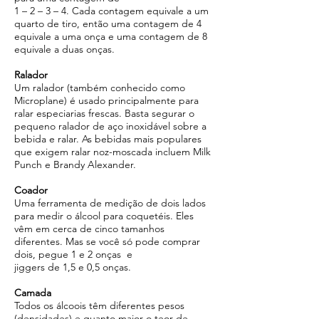
1 – 2 – 3 – 4. Cada contagem equivale a um
quarto de tiro, então uma contagem de 4
equivale a uma onça e uma contagem de 8
equivale a duas onças.
Ralador
Um ralador (também conhecido como
Microplane) é usado principalmente para
ralar especiarias frescas. Basta segurar o
pequeno ralador de aço inoxidável sobre a
bebida e ralar. As bebidas mais populares
que exigem ralar noz-moscada incluem Milk
Punch e Brandy Alexander.
Coador
Uma ferramenta de medição de dois lados
para medir o álcool para coquetéis. Eles
vêm em cerca de cinco tamanhos
diferentes. Mas se você só pode comprar
dois, pegue 1 e 2 onças e
jiggers de 1,5 e 0,5 onças.
Camada
Todos os álcoois têm diferentes pesos
(densidades) e quanto maior o teor de