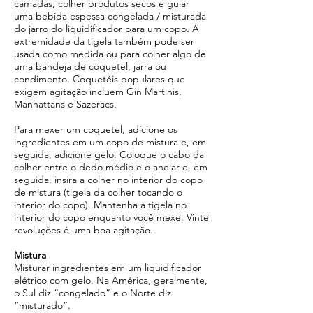
camadas, colher produtos secos e guiar
uma bebida espessa congelada / misturada
do jarro do liquidificador para um copo. A
extremidade da tigela também pode ser
usada como medida ou para colher algo de
uma bandeja de coquetel, jarra ou
condimento. Coquetéis populares que
exigem agitação incluem Gin Martinis,
Manhattans e Sazeracs.
Para mexer um coquetel, adicione os
ingredientes em um copo de mistura e, em
seguida, adicione gelo. Coloque o cabo da
colher entre o dedo médio e o anelar e, em
seguida, insira a colher no interior do copo
de mistura (tigela da colher tocando o
interior do copo). Mantenha a tigela no
interior do copo enquanto você mexe. Vinte
revoluções é uma boa agitação.
Mistura
Misturar ingredientes em um liquidificador
elétrico com gelo. Na América, geralmente,
o Sul diz “congelado” e o Norte diz
“misturado”.