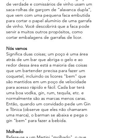
de verdade e comissários de vinho usam um
saca-rolhas de garçom de “alavanca dupla”,
que vem com uma pequena faca embutida
para cortar o papel alumínio de uma garrafa
de vinho. Você descobrirá que a faca pode
servir a muitos outros propósitos, como
cortar embalagens de garrafas de licor.
Nós vamos
Significa duas coisas; um poço é uma área
atrás de um bar que abriga o gelo e ao
redor dessa área está a maioria das coisas
que um bartender precisa para fazer um
coquetel, incluindo os licores "bem" que
são mantidos em um poço de velocidade
para acesso rápido e fácil. Cada bar terá
uma boa vodka, gin, rum, tequila, etc. e
normalmente são as marcas menos caras.
Então, quando um convidado pede um Gin
e Tônica (observe que eles não chamaram
uma marca), o barman se abaixa e pega o
gin "bem" para fazer a bebida.
Molhado
Refere-se a um Martini "molhado", o que