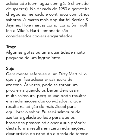
adicionado (com água com gás é chamado
de spritzer). Na década de 1980 a garrafeira
chegou ao mercado e continuou com vários
sabores. A marca mais popular foi Bartles &
Jaymes. Hoje marcas como como Smirnoff
Ice e Mike's Hard Lemonade são
considerados coolers engarrafados.
Traço
Algumas gotas ou uma quantidade muito
pequena de um ingrediente.
Sujo
Geralmente refere-se a um Dirty Martini, o
que significa adicionar salmoura de
azeitona. Às vezes, pode se tornar um
problema quando os bartenders usam
muita salmoura, porque isso pode resultar
em reclamações dos convidados, o que
resulta na adição de mais álcool para
equilibrar o sabor. Eu servi salmoura de
azeitona gelada ao lado para que os
hóspedes possam adicionar a sua própria;
desta forma resulta em zero reclamações,
desperdício de produto e perda de tempo.