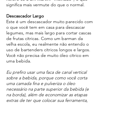
significa mais vermute do que o normal.
Descascador Largo
Este é um descascador muito parecido com
o que você tem em casa para descascar
legumes, mas mais largo para cortar cascas
de frutas cítricas. Como um barman da
velha escola, eu realmente não entendo o
uso de bartenders cítricos longos e largos.
Você não precisa de muito óleo cítrico em
uma bebida.
Eu prefiro usar uma faca de canal vertical
sobre a bebida, porque como você corta
uma camada fina e pulveriza o óleo
necessário na parte superior da bebida (e
na borda), além de economizar as etapas
extras de ter que colocar sua ferramenta,
pegar a casca e esprema a casca. Além
disso, parece mais higiênico.
Desenhos de Cheryl Charming