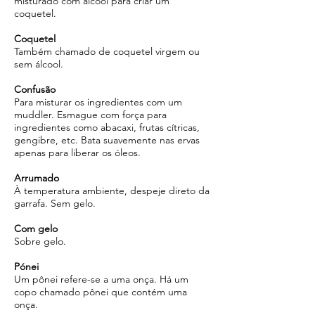
misturado com álcool para criar um
coquetel.
Coquetel
Também chamado de coquetel virgem ou
sem álcool.
Confusão
Para misturar os ingredientes com um
muddler. Esmague com força para
ingredientes como abacaxi, frutas cítricas,
gengibre, etc. Bata suavemente nas ervas
apenas para liberar os óleos.
Arrumado
À temperatura ambiente, despeje direto da
garrafa. Sem gelo.
Com gelo
Sobre gelo.
Pónei
Um pônei refere-se a uma onça. Há um
copo chamado pônei que contém uma
onça.