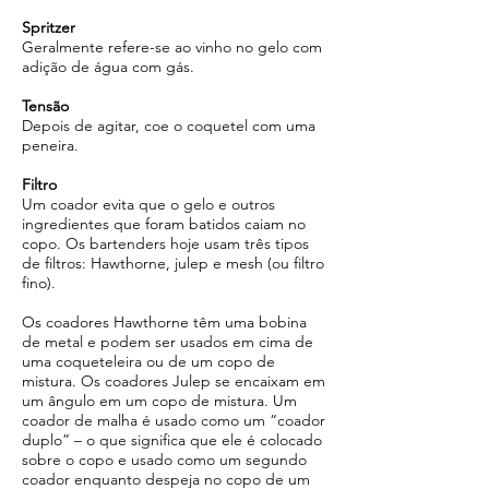
Spritzer
Geralmente refere-se ao vinho no gelo com
adição de água com gás.
Tensão
Depois de agitar, coe o coquetel com uma
peneira.
Filtro
Um coador evita que o gelo e outros
ingredientes que foram batidos caiam no
copo. Os bartenders hoje usam três tipos
de filtros: Hawthorne, julep e mesh (ou filtro
fino).
Os coadores Hawthorne têm uma bobina
de metal e podem ser usados em cima de
uma coqueteleira ou de um copo de
mistura. Os coadores Julep se encaixam em
um ângulo em um copo de mistura. Um
coador de malha é usado como um “coador
duplo” – o que significa que ele é colocado
sobre o copo e usado como um segundo
coador enquanto despeja no copo de um