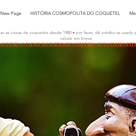
New Page
HISTÓRIA COSMOPOLITA DO COQUETEL
Meu
as as coisas de coquetéis desde 1980 • por favor, dê crédito se usado 
celular em breve
AQUI PARA O PAINEL DO BARMAGIC.COM PARA AJUDA EM HOSPIT