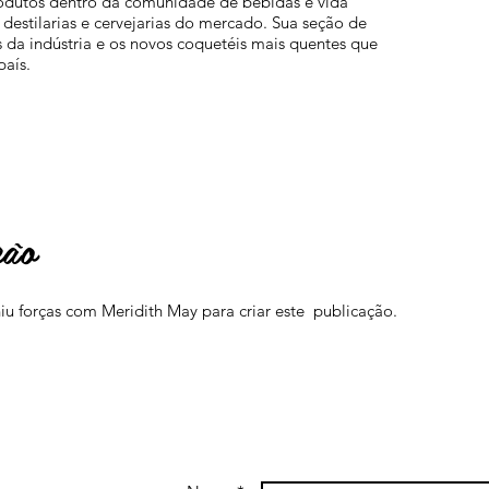
odutos dentro da comunidade de bebidas e vida
 destilarias e cervejarias do mercado. Sua seção de
 da indústria e os novos coquetéis mais quentes que
 país.
ção
u forças com Meridith May para criar este publicação.