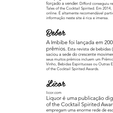
forçado a vender.
Difford conseguiu 
Tales of the Cocktail Spirited. Em 2014,
online. É altamente recomendável partic
informação neste site é rica e imensa.
Beber
A Imbibe foi lançada em 20
prêmios.
Esta revista de bebidas 
saciou a sede do crescente movimen
seus muitos prêmios incluem um Prêmi
Vinho, Bebidas Espirituosas ou Outras E
of the Cocktail Spirited Awards.
Licor
licor.com
Liquor é uma
publicação dig
of the Cocktail Spirited
Awar
empregam uma enorme rede de escri