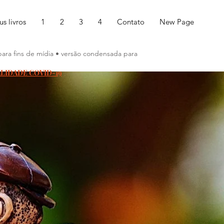
s livros
1
2
3
4
Contato
New Page
para fins de mídia • versão condensada para
ALIDADE COVID-19