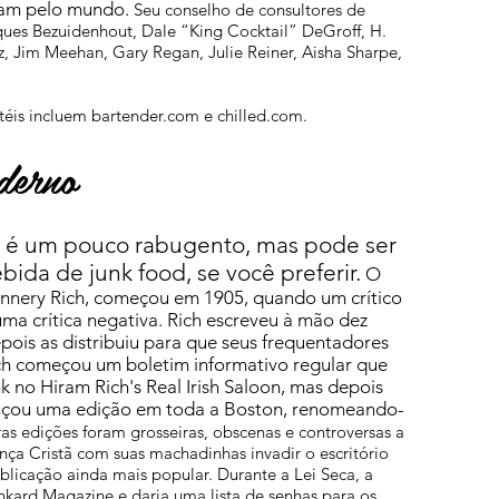
ajam pelo mundo.
Seu conselho de consultores de
ques Bezuidenhout, Dale “King Cocktail” DeGroff, H.
, Jim Meehan, Gary Regan, Julie Reiner, Aisha Sharpe,
etéis incluem bartender.com e chilled.com.
derno
é um pouco rabugento, mas pode ser
bida de junk food, se você preferir.
O
annery Rich, começou em 1905, quando um crítico
ma crítica negativa. Rich escreveu à mão dez
pois as distribuiu para que seus frequentadores
ich começou um boletim informativo regular que
 no Hiram Rich's Real Irish Saloon, mas depois
ançou uma edição em toda a Boston, renomeando-
as edições foram grosseiras, obscenas e controversas a
ça Cristã com suas machadinhas invadir o escritório
ublicação ainda mais popular. Durante a Lei Seca, a
kard Magazine e daria uma lista de senhas para os