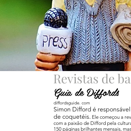
Revistas de ba
Guia de Diffords
diffordsguide. com
Simon Difford é responsável
de coquetéis.
Ele começou a rev
com a paixão de Difford pela cultur
150 páginas brilhantes mensais, mas 