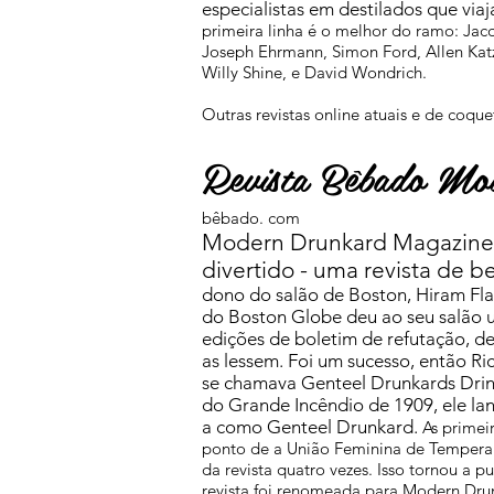
especialistas em destilados que vi
primeira linha é o melhor do ramo: Jac
Joseph Ehrmann, Simon Ford, Allen Katz
Willy Shine, e David Wondrich.
Outras revistas online atuais e de coqu
Revista Bêbado Mo
bêbado. com
Modern Drunkard Magazine 
divertido - uma revista de be
dono do salão de Boston, Hiram Fl
do Boston Globe deu ao seu salão u
edições de boletim de refutação, de
as lessem. Foi um sucesso, então R
se chamava Genteel Drunkards Drink
do Grande Incêndio de 1909, ele l
a como Genteel Drunkard.
As primeir
ponto de a União Feminina de Temperan
da revista quatro vezes. Isso tornou a p
revista foi renomeada para Modern Drun