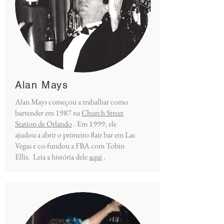
Alan Mays
Alan Mays começou a trabalhar como
bartender em 1987 na
Church Street
Station de Orlando
. Em 1999, ele
ajudou a abrir o primeiro flair bar em Las
Vegas e co-fundou a FBA com Tobin
Ellis. Leia a história dele
aqui
.