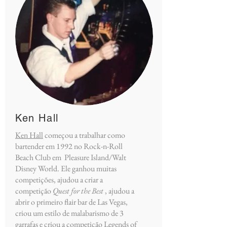
Ken Hall
Ken Hall
começou a trabalhar como
bartender em 1992 no Rock-n-Roll
Beach Club em Pleasure Island/Walt
Disney World. Ele ganhou muitas
competições, ajudou a criar a
competição
Quest for the Best
, ajudou a
abrir o primeiro flair bar de Las Vegas,
criou um estilo de malabarismo de 3
garrafas e criou a competição Legends of