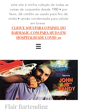
este site é minha coleção de todas as
coisas de coquetéis desde 1980 • por
favor, dê crédito se usado para fins de
mídia • versão condensada para celular
em breve
CLIQUE AQUI PARA O PAINEL DO
BARMAGIC.COM PARA AJUDA EM
HOSPITALIDADE COVID-19
Flair Bartending