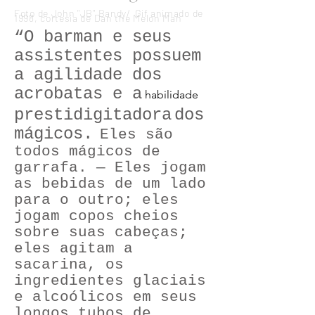
Foto de John "JB" Bandy/ Gif animado de
1998, cortesia de Dan the Melon Man
“O barman e seus
assistentes possuem
a agilidade dos
acrobatas e a
habilidade
prestidigitadora
dos
mágicos.
Eles são
todos mágicos de
garrafa. — Eles jogam
as bebidas de um lado
para o outro; eles
jogam copos cheios
sobre suas cabeças;
eles agitam a
sacarina, os
ingredientes glaciais
e alcoólicos em seus
longos tubos de