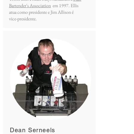
Bartender's Association
em 1997. Ellis
atua como presidente e Jim Allison é
vice-presidente.
Dean Serneels