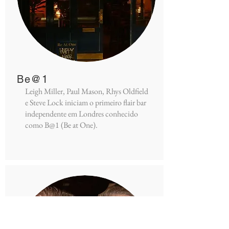
Be@1
Leigh Miller, Paul Mason, Rhys Oldfield
e Steve Lock iniciam o primeiro flair bar
independente em Londres conhecido
como B@1 (Be at One).