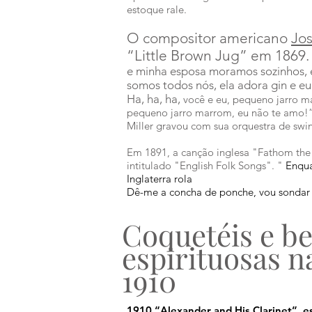
estoque rale.
O compositor americano
Jo
“Little Brown Jug” em 1869.
e minha esposa moramos sozinhos,
somos todos nós, ela adora gin e eu
Ha, ha, ha,
você e eu, pequeno jarro ma
pequeno jarro marrom, eu não te amo!”
Miller gravou com sua orquestra de swi
Em 1891, a canção inglesa "Fathom th
intitulado "English Folk Songs". "
Enquan
Inglaterra rola
Dê-me a concha de ponche, vou sondar a
Coquetéis e b
espirituosas n
1910
1910 “Alexander and His Clarinet”, es