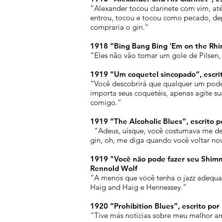
“Alexander tocou clarinete com vim, até
entrou, tocou e tocou como pecado, dep
compraria o gin.”
1918 “Bing Bang Bing 'Em on the Rhin
“Eles não vão tomar um gole de Pilsen,
1919 “Um coquetel sincopado”, escrito
“Você descobrirá que qualquer um pode
importa seus coquetéis, apenas agite s
comigo.”
1919 “The Alcoholic Blues”, escrito p
“Adeus, uísque, você costumava me deix
gin, oh, me diga quando você voltar n
1919 "Você não pode fazer seu Shimmy 
Rennold Wolf
“A menos que você tenha o jazz adequ
Haig and Haig e Hennessey.”
1920 “Prohibition Blues”, escrito po
“Tive más notícias sobre meu melhor a