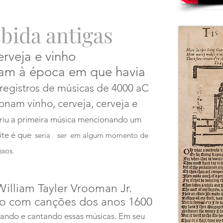
filho de William Taylor Vrooman Jr
bida antigas
rveja e vinho
am à época em que havia
registros de músicas de 4000 aC
onam vinho, cerveja, cerveja e
riu a primeira música mencionando um
ite é que
seria
ser
em algum momento de
ssos.
illiam Tayler Vrooman Jr.
ado com canções dos anos 1600
sando e cantando essas músicas. Em seu