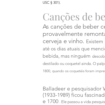
USC § 301).
Canções de be
As canções de beber ce
provavelmente remont
cerveja e vinho.
Existem
até os dias atuais que menci
bebida, mas ninguém
descob
destilado ou coquetel ainda. O palp
1800, quando os coquetéis foram impre
Balladeer e pesquisador W
(1933-1989) ficou fascin
e 1700
Ele passou a vida pesqui
.