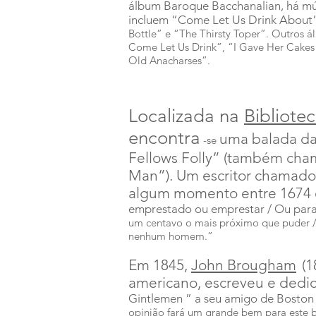
álbum Baroque Bacchanalian, há mús
incluem “Come Let Us Drink About”
Bottle” e “The Thirsty Toper”. Outros 
Come Let Us Drink”, “I Gave Her Cakes 
Old Anacharses”.
Localizada na
Bibliote
encontra
uma balada da
-se
Fellows Folly” (também cha
Man”). Um escritor chamad
algum momento entre 1674 
emprestado ou emprestar / Ou para g
um centavo o mais próximo que puder / P
nenhum homem.”
Em 1845,
John Brougham
(1
americano, escreveu e dedi
Gintlemen
” a seu amigo de Boston
opinião fará um grande bem para este