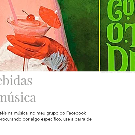
Foto por Cherry Capri & the Martini Kings / Creative Comm
ebidas
 música
téis na música
no meu grupo do Facebook
procurando por algo específico, use a barra de