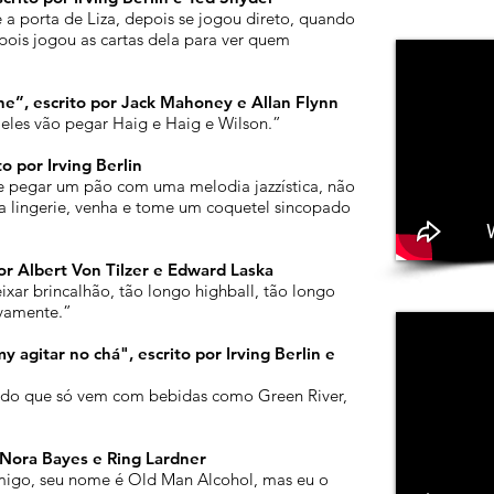
 a porta de Liza, depois se jogou direto, quando
ois jogou as cartas dela para ver quem
e”, escrito por Jack Mahoney e Allan Flynn
 eles vão pegar Haig e Haig e Wilson.”
 por Irving Berlin
 pegar um pão com uma melodia jazzística, não
ua lingerie, venha e tome um coquetel sincopado
or Albert Von Tilzer e Edward Laska
ar brincalhão, tão longo highball, tão longo
ovamente.”
agitar no chá", escrito por Irving Berlin e
ado que só vem com bebidas como Green River,
r Nora Bayes e Ring Lardner
migo, seu nome é Old Man Alcohol, mas eu o