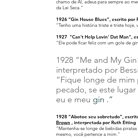
chamo de Al, adeus para sempre ao meu
da Lei Seca.”
1926 “Gin House Blues”, escrito por
“Tenho uma história triste e triste hoje
1927
"Can't Help Lovin' Dat Man", e
“Ele pode ficar feliz com um gole de gi
1928 “Me and My Gin”
interpretado por Bess
“Fique longe de mim
pecado, se este lugar
eu e meu
gin
.”
1928 “Abotoe seu sobretudo”, escrit
Brown
, interpretada por Ruth Etting
“Mantenha-se longe de bebidas piratas 
mesmo, você pertence a mim.”