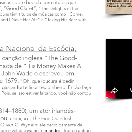
icas sobre bebida com títulos que
, “Good Claret”,
“The Delights of the
álbuns têm títulos de músicas como “Come,
http://ballads.bodleian.ox.ac.uk
and I Gave Her Ale” e “Taking His Beer with
ca Nacional da Escócia,
 canção inglesa “The Good-
mada de “
Tis
Money Makes A
o John Wade o escreveu em
e 1679.
“Oh, que loucura
é
pedir
astar forte licor teu dinheiro; Então faça
ois, se isso estiver faltando, você não contou
814–1880), um ator irlandês-
cou
a canção “The Fine Ould Irish
 Oliver C. Wyman:
ele decididamente de
 bom
e
velho cavalheiro
irlandês
, todo o antigo