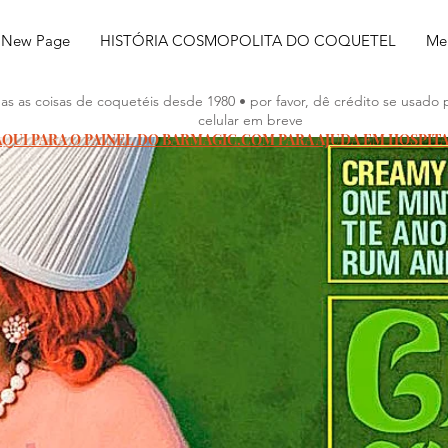
New Page
HISTÓRIA COSMOPOLITA DO COQUETEL
Meu
as as coisas de coquetéis desde 1980 • por favor, dê crédito se usado 
celular em breve
AQUI PARA O PAINEL DO BARMAGIC.COM PARA AJUDA EM HOSPIT