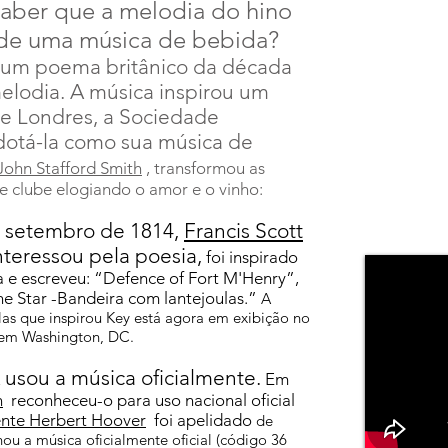
 saber que a melodia do hino
 de uma música de bebida?
de um poema britânico da década
lodia. A música inspirou um
 de Londres, a Sociedade
adotá-la como sua música de
John Stafford Smith
, transformou as
e clube elogiando o amor e o vinho:
e setembro de 1814,
Francis Scott
teressou pela poesia,
foi inspirado
 e escreveu: “Defence of Fort M'Henry”,
he Star -Bandeira com lantejoulas.”
A
elas que inspirou Key está agora em exibição no
 em Washington, DC.
usou a música oficialmente.
Em
n
reconheceu-o para uso nacional oficial
ente Herbert Hoover
foi apelidado
de
ou a música oficialmente oficial (código 36