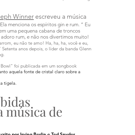
seph Winner
escreveu a música
Ela menciona os espíritos gin e rum. “
Eu
 em uma pequena cabana de troncos
 adoro rum, e não nos divertimos muito!
rrom, eu não te amo! Ha, ha, ha, você e eu,
 Setenta anos depois, o líder da banda Glenn
ng.
e Bowl" foi publicada em um songbook
to aquela fonte de cristal claro sobre a
 tigela.
ebidas
a música de
crito por Irving Berlin e Ted Snyder