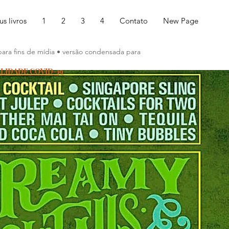
s livros
1
2
3
4
Contato
New Page
para fins de mídia • versão condensada para
ALIDADE COVID-19