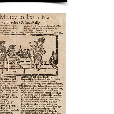
.,
Paul Northington Vrooman.