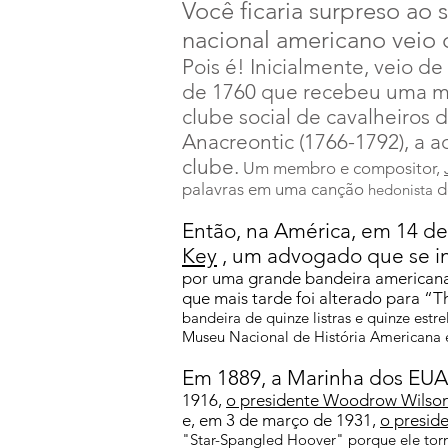
Você ficaria surpreso ao
nacional americano veio
Pois é! Inicialmente, veio 
de 1760 que recebeu uma me
clube social de cavalheiros
Anacreontic (1766-1792), a 
clube.
Um membro e compositor,
palavras em uma canção
d
hedonista
Então, na América, em 14 d
Key
, um advogado que se in
por uma grande bandeira americana
que mais tarde foi alterado para “T
bandeira de quinze listras e quinze estr
Museu Nacional de História Americana
Em 1889, a Marinha dos EUA 
1916,
o presidente Woodrow Wilso
e, em 3 de março de 1931,
o presid
"Star-Spangled Hoover" porque ele torn