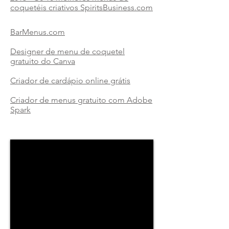
coquetéis criativos SpiritsBusiness.com
BarMenus.com
Designer de menu de coquetel
gratuito do Canva
Criador de cardápio online grátis
Criador de menus gratuito com Adobe
Spark