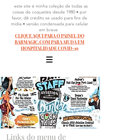
este site é minha coleção de todas as
coisas de coquetéis desde 1980 • por
favor, dê crédito se usado para fins de
mídia • versão condensada para celular
em breve
CLIQUE AQUI PARA O PAINEL DO
BARMAGIC.COM PARA AJUDA EM
HOSPITALIDADE COVID-19
Links do menu de