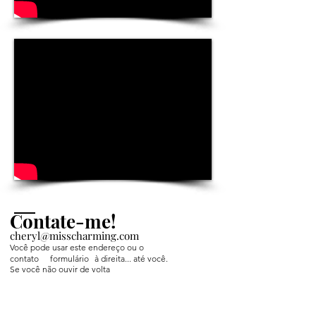
Contate-me!
cheryl@misscharming.com
Você pode usar este endereço ou o
contato
formulário
à direita... até você.
Se você não ouvir de volta
me em tempo hábil então
Mensagem do Facebook para mim.