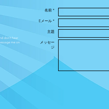
名前 *
Eメール *
主題
and don't hear
メッセー
 message me on
ジ