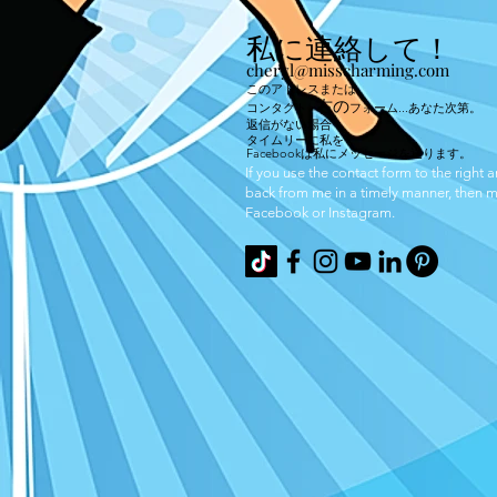
私に連絡して！
cheryl@misscharming.com
このアドレスまたは
右の
コンタクト
フォーム
...あなた次第。
返信がない場合
タイムリーに私を
Facebookは私にメッセージを送ります。
If you use the
contact form to the right 
back from me in a timely manner, then
Facebook or Instagram.