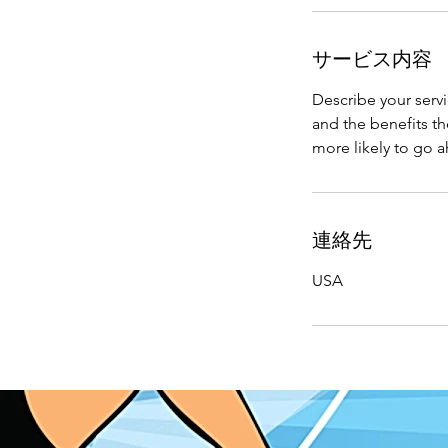
サービス内容
Describe your servi
and the benefits th
more likely to go 
連絡先
USA