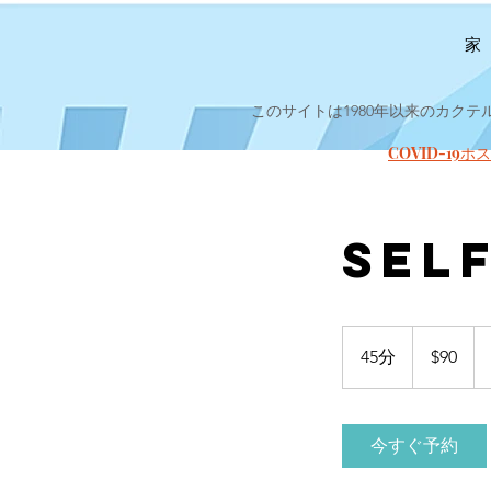
家
このサイトは1980年以来のカク
COVID-1
Sel
90
米
45分
4
$90
ド
ル
5
分
今すぐ予約