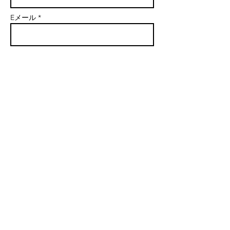
Eメール *
主題
メッセージ
送信