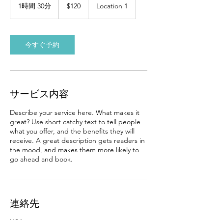
米
1時間 30分
1
$120
Location 1
ド
時
ル
3
0
分
今すぐ予約
サービス内容
Describe your service here. What makes it
great? Use short catchy text to tell people
what you offer, and the benefits they will
receive. A great description gets readers in
the mood, and makes them more likely to
go ahead and book.
連絡先