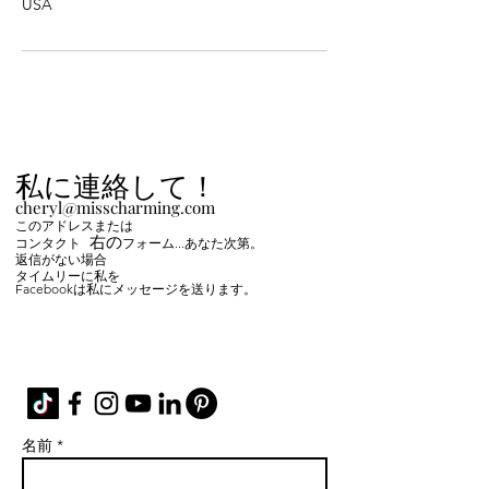
USA
私に連絡して！
cheryl@misscharming.com
このアドレスまたは
右の
コンタクト
フォーム
...あなた次第。
返信がない場合
タイムリーに私を
Facebookは私にメッセージを送ります。
If you use the
contact form to the right and
don't hear back from me in a timely manner,
then message me on Facebook or Instagram.
名前 *