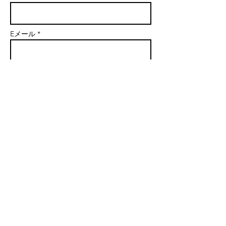
Eメール *
主題
メッセージ
送信