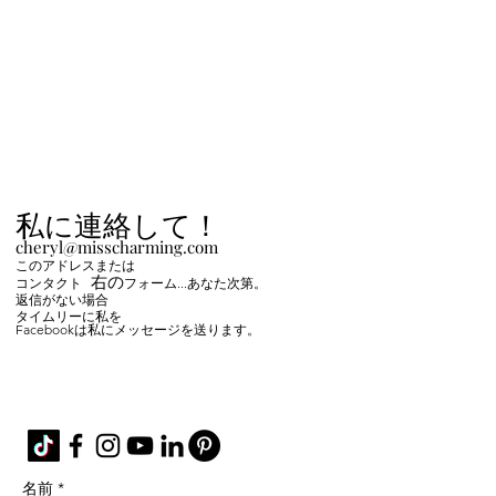
私に連絡して！
cheryl@misscharming.com
このアドレスまたは
右の
コンタクト
フォーム
...あなた次第。
返信がない場合
タイムリーに私を
Facebookは私にメッセージを送ります。
If you use the
contact form to the right and
don't hear back from me in a timely manner,
then message me on Facebook or Instagram.
名前 *