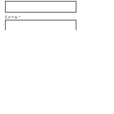
Eメール *
主題
メッセージ
送信