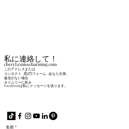
私に連絡して！
cheryl@misscharming.com
このアドレスまたは
右の
コンタクト
フォーム
...あなた次第。
返信がない場合
タイムリーに私を
Facebookは私にメッセージを送ります。
If you use the
contact form to the right and
don't hear back from me in a timely manner,
then message me on Facebook or Instagram.
名前 *