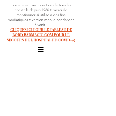
ce site est ma collection de tous les
cocktails depuis 1980 • merci de
mentionner si utilisé à des fins
médiatiques • version mobile condensée
à venir
CLIQUEZ ICI POUR LE TABLEAU DE
BORD BARMAGIC.COM POUR LE
SECOURS DE L'HOSPITALITÉ COVID-19