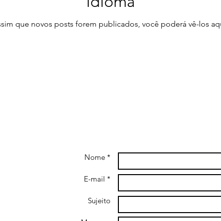
idioma
ssim que novos posts forem publicados, você poderá vê-los aqu
Nome *
E-mail *
Sujeito
and don't hear