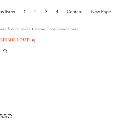
s livros
1
2
3
4
Contato
New Page
para fins de mídia • versão condensada para
ALIDADE COVID-19
sse