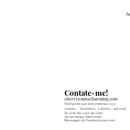
A
Contate-me!
cheryl@misscharming.com
Você pode usar este endereço ou o
contato
formulário
à direita... até você.
Se você não ouvir de volta
me em tempo hábil então
Mensagem do Facebook para mim.
If you use the
contact form to the right 