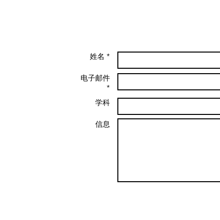
姓名 *
电子邮件
*
学科
and don't hear
 message me on
信息