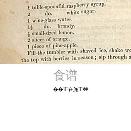
食谱
��正在施工🚧