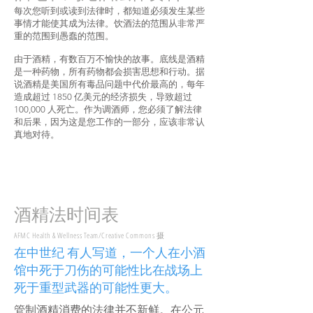
每次您听到或读到法律时，都知道必须发生某些
事情才能使其成为法律。饮酒法的范围从非常严
重的范围到愚蠢的范围。
由于酒精，有数百万不愉快的故事。底线是酒精
是一种药物，所有药物都会损害思想和行动。据
说酒精是美国所有毒品问题中代价最高的，每年
造成超过 1850 亿美元的经济损失，导致超过
100,000 人死亡。作为调酒师，您必须了解法律
和后果，因为这是您工作的一部分，应该非常认
真地对待。
酒精法时间表
AFMC Health & Wellness Team/Creative Commons 摄
在中世纪 有人写道，一个人在小酒
馆中死于刀伤的可能性比在战场上
死于重型武器的可能性更大。
管制酒精消费的法律并不新鲜。在公元