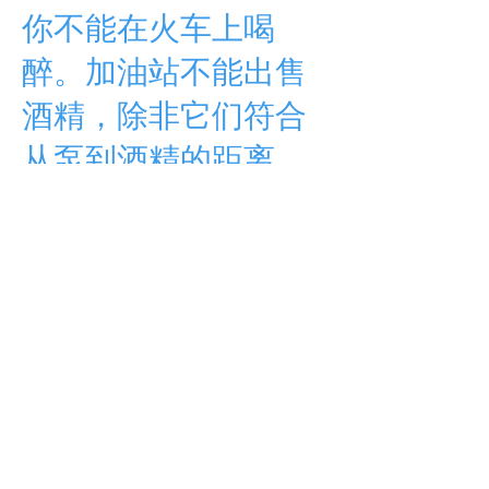
你不能在火车上喝
醉。加油站不能出售
酒精，除非它们符合
从泵到酒精的距离
法。而且酒类商店不
卖搅拌机
。
明尼苏达
明尼苏达州的酒精法都与购买酒精的时间
有限有关，所以在参观时要囤积。
密西西比州
只是为了表明密西西比州对酒精的重视程度，
他们在 1907 年实施了全州范围的酒精禁令
（比 1920 年美国官方禁酒令通过早了 13
年）。尽管禁酒令只从 1920 年持续到 1933