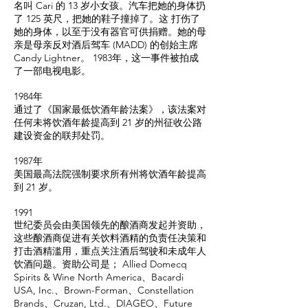
名叫 Cari 的 13 岁小女孩。汽车把她的身体扔
了 125 英尺，把她的鞋子撞掉了。这 打伤了
她的身体，以至于没有器官可供捐赠。她的母
亲是母亲反对酒后驾车 (MADD) 的创始主席
Candy Lightner。 1983年，这一事件被拍成
了一部电视电影。
1984年
通过了《国家最低饮酒年龄法案》，该法案对
任何未将饮酒年龄提高到 21 岁的州征收公路
建设资金的联邦处罚。
1987年
美国最高法院强制要求所有州将饮酒年龄提高
到 21 岁。
1991
世纪委员会由美国领先的酿酒商发起并资助，
这些酿酒商促进有关饮料酒精的负责任决策和
打击酒精滥用，重点关注酒后驾驶和未成年人
饮酒问题。资助公司是； Allied Domecq
Spirits & Wine North America、Bacardi
USA, Inc.、Brown-Forman、Constellation
Brands、Cruzan, Ltd.、DIAGEO、Future