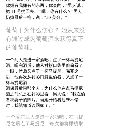
你拥有我拥有的东西，你会的，”男人说，
把 11 号扔回去。 “嗯，你有什么？”男人
扔掉最后一枪，说：“50 美分。”
葡萄干为什么伤心？
她从来没
有通过成为葡萄酒来获得真正
的葡萄味。
一个商人走进一家酒吧，点了一杯马提尼
酒。喝完酒后，他
从衬衫口袋里偷偷看了
一眼
，然后又点了一杯马提尼。喝完之
后，他再次
从衬衫口袋里偷看
，又点了一
杯马提尼酒。
酒保最后问那个人，为什么他在点马提尼
酒之前总是在衬衫里看。男人说：“我在偷
看我妻子的照片。当她开始看起来不错
时，我就知道该回家了。”
一个爱尔兰人走进一家酒吧，在马提
尼之后点了马提尼，每次都将橄榄取