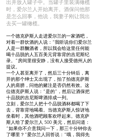
出并放入罐子中。当罐子里装满橄榄
时，爱尔兰人开始离开。酒保问他那
是怎么回事，他说，我妻子刚让我出
去买一罐橄榄。
一个德克萨斯人走进爱尔兰的一家酒吧，
对着一群饮酒的人说：“我听说你们爱尔兰
人是一群酗酒者，所以我会给这里任何能
喝十品脱的人五百美元背靠背的吉尼斯纪
录。”房间里很安静，没有人接受德州人的
提议。
一个人甚至离开了，然后三十分钟后，离
开的那个绅士又出现了，拍了拍德克萨斯
人的肩膀，问他的赌注是否仍然有效。这
位德克萨斯人说：“是的”，然后让酒保把
十品脱的吉尼斯啤酒排成一列。
立刻，爱尔兰人把十个品脱酒杯都喝了下
去，背靠背地喝着。当德克萨斯人惊讶地
坐着时，其他酒吧顾客欢呼起来。德克萨
斯人给了爱尔兰人 500 美元，然后问道：
“如果你不介意我问一下，那三十分钟你去
了哪里？”爱尔兰人回答说：“哦，我得先