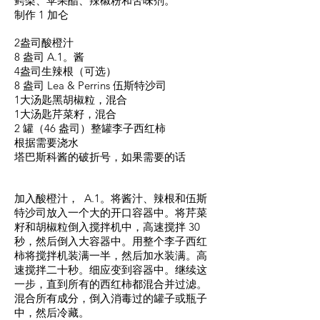
鳄梨、苹果醋、辣椒粉和苦味剂。
制作 1 加仑
2盎司酸橙汁
8 盎司 A.1。酱
4盎司生辣根（可选）
8 盎司 Lea & Perrins 伍斯特沙司
1大汤匙黑胡椒粒，混合
1大汤匙芹菜籽，混合
2 罐（46 盎司）整罐李子西红柿
根据需要浇水
塔巴斯科酱的破折号，如果需要的话
加入酸橙汁， A.1。将酱汁、辣根和伍斯
特沙司放入一个大的开口容器中。将芹菜
籽和胡椒粒倒入搅拌机中，高速搅拌 30
秒，然后倒入大容器中。用整个李子西红
柿将搅拌机装满一半，然后加水装满。高
速搅拌二十秒。细应变到容器中。继续这
一步，直到所有的西红柿都混合并过滤。
混合所有成分，倒入消毒过的罐子或瓶子
中，然后冷藏。