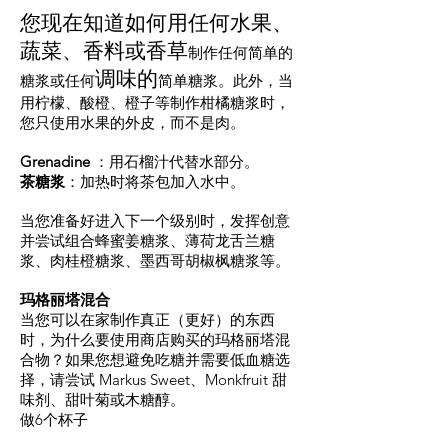
您现在知道如何
用任何水果、
蔬菜、香料或香草
制作任何简单的
调味的
糖浆或任何
简单糖浆。此外，当
用柠檬、酸橙、橙子等制作柑橘糖浆时，
您只使用水果的外皮，而不是肉。
Grenadine
：用石榴汁代替水部分。
茶糖浆
：加热时将茶包加入水中。
当您准备好进入下一个级别时，发挥创意
并尝试组合蜂蜜姜糖浆、薄荷龙舌兰糖
浆、肉桂橙糖浆、墨西哥胡椒枫糖浆等。
玛格丽塔混合
当您可以在家制作真正（更好）的东西
时，为什么要使用商店购买的玛格丽塔混
合物？如果您想避免吃糖并需要低血糖选
择，请尝试 Markus Sweet、Monkfruit 甜
味剂、甜叶菊或木糖醇。
做6个杯子