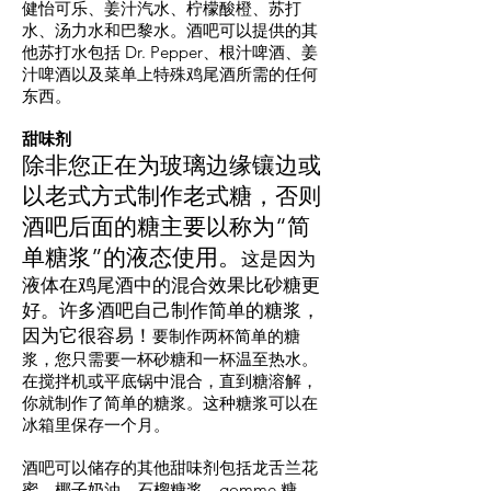
健怡可乐、姜汁汽水、柠檬酸橙、苏打
水、汤力水和巴黎水。酒吧可以提供的其
他苏打水包括 Dr. Pepper、根汁啤酒、姜
汁啤酒以及菜单上特殊鸡尾酒所需的任何
东西。
甜味剂
除非您正在为玻璃边缘镶边或
以老式方式制作老式糖，否则
酒吧后面的糖主要以称为“简
单糖浆”的液态使用。
这是因为
液体在鸡尾酒中的混合效果比砂糖更
好。许多酒吧自己制作简单的糖浆，
因为它很容易！
要制作两杯简单的糖
浆，您只需要一杯砂糖和一杯温至热水。
在搅拌机或平底锅中混合，直到糖溶解，
你就制作了简单的糖浆。这种糖浆可以在
冰箱里保存一个月。
酒吧可以储存的其他甜味剂包括龙舌兰花
蜜、椰子奶油、石榴糖浆、gomme 糖