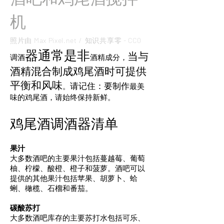
机
照片由 Max Pixel.net /
知识共享零 - CC0
器通常是非
当与
调酒
酒精成分，
酒精混合制成鸡尾酒时
可提供
平衡和
风味
请记住：要制作
。
最美
味的鸡尾酒，请始终保持新鲜。
鸡尾酒调酒器清单
果汁
大多数酒吧的主要果汁包括蔓越莓、葡萄
柚、柠檬、酸橙、橙子和菠萝。酒吧可以
提供的其他果汁包括苹果、胡萝卜、蛤
蜊、橄榄、石榴和番茄。
碳酸苏打
大多数酒吧库存的主要苏打水包括可乐、