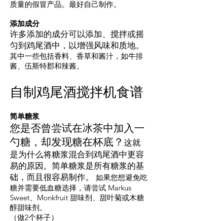
质量的假冒产品。最好自己制作。
添加成分
许多添加的成分可以添加、搅拌或摇
匀到鸡尾酒中，以增强
风味
和质地。
其中一些包括香料、香草和酱汁，如牛排
酱、伍斯特郡和辣酱。
自制鸡尾酒搅拌机食谱
简单糖浆
您是否曾尝试在冰茶中加入一
勺糖，却发现糖在杯底？
这就
是为什么将糖浆混合到鸡尾酒中更容
易的原因。简单糖浆是所有糖浆的基
础，而且很容易制作。
如果您想避免吃
糖并需要低血糖选择，请尝试 Markus
Sweet、Monkfruit 甜味剂、甜叶菊或木糖
醇甜味剂。
（做2个杯子）