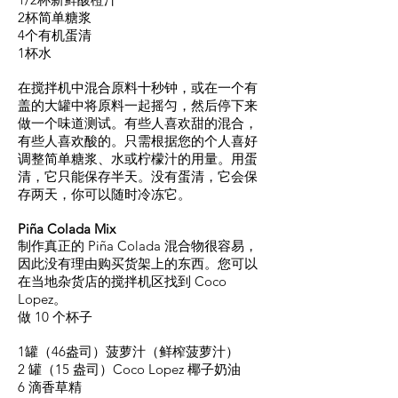
2杯简单糖浆
4个有机蛋清
1杯水
在搅拌机中混合原料十秒钟，或在一个有
盖的大罐中将原料一起摇匀，然后停下来
做一个味道测试。有些人喜欢甜的混合，
有些人喜欢酸的。只需根据您的个人喜好
调整简单糖浆、水或柠檬汁的用量。用蛋
清，它只能保存半天。没有蛋清，它会保
存两天，你可以随时冷冻它。
Piña Colada Mix
制作真正的 Piña Colada 混合物很容易，
因此没有理由购买货架上的东西。您可以
在当地杂货店的搅拌机区找到 Coco
Lopez。
做 10 个杯子
1罐（46盎司）菠萝汁（鲜榨菠萝汁）
2 罐（15 盎司）Coco Lopez 椰子奶油
6 滴香草精