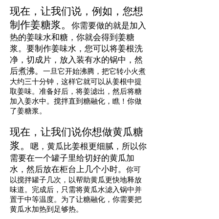
现在，让我们说，例如，您想
制作姜糖浆。
你需要做的就是加入
热
的姜味
水和糖，你就会得到姜糖
浆。要制作
姜味
水，您可以将姜根洗
净，切成片，放入装有水的锅中，然
后煮沸。
一旦它开始沸腾，把它转小火煮
大约三十分钟，这样它就可以从姜根中提
取姜味。准备好后，将姜滤出，然后将糖
加入姜水中。搅拌直到糖融化，瞧！你做
了姜糖浆。
现在，让我们说你想做黄瓜糖
浆。
嗯，黄瓜比姜根更细腻，所以你
需要在一个罐子里给切好的黄瓜加
水，然后放在柜台上几个小时。
你可
以搅拌罐子几次，以帮助黄瓜更快地释放
味道。完成后，只需将黄瓜水滤入锅中并
置于中等温度。为了让糖融化，你需要把
黄瓜水加热到足够热。