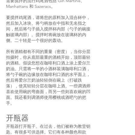
需要搅拌的流行鸡尾酒包括 Gin Martinis、
Manhattans 和 Sazeracs。
要搅拌鸡尾酒，请将您的原料加入混合杯中，
然后加入冰块。将勺柄放在中指和无名指之
间，然后将勺子插入搅拌杯内部（勺子的碗接
触玻璃内部）。搅拌时将碗放在玻璃杯的内
侧。二十转是一个很好的轰动。
所有酒精都有不同的重量（密度），当你分层
拍摄时，你从底部最重的酒精开始，顶部最轻
的酒精。假设您想在咖啡利口酒上涂上爱尔兰
奶油。只需将一半的小酒杯装满咖啡利口酒，
将勺子碗的边缘放在咖啡利口酒的水平面上，
然后将爱尔兰奶油轻轻倒在碗上（打破跌
落），使其轻轻分层在咖啡上酒。一些调酒师
喜欢使用碗的弯曲面，而另一些则喜欢碗的凹
面。我还看到调酒师使用樱桃或酒吧勺的把
手。
开瓶器
开瓶器打开瓶子。在过去，他们被称为教堂钥
匙。有很多可供选择。它们有各种颜色和款