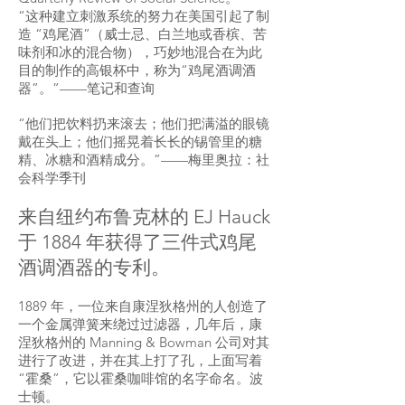
“这种建立刺激系统的努力在美国引起了制
造
“鸡尾酒”（威士忌、白兰地或香槟、苦
味剂和冰的混合物），巧妙地混合在为此
目的制作的高银杯中，称为“鸡尾酒调酒
器”。”——笔记和查询
“他们把饮料扔来滚去；他们把满溢的眼镜
戴在头上；他们摇晃着长长的锡管里的糖
精、冰糖和酒精成分。”——梅里奥拉：社
会科学季刊
来自纽约布鲁克林的 EJ Hauck
于 1884 年获得了三件式鸡尾
酒调酒器的专利。
1889 年，一位来自康涅狄格州的人创造了
一个金属弹簧来绕过过滤器，几年后，康
涅狄格州的 Manning & Bowman 公司对其
进行了改进，并在其上打了孔，上面写着
“霍桑”，它以霍桑咖啡馆的名字命名。波
士顿。