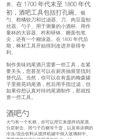
在 1700 年代末至 1800 年代
界。
初，酒吧工具包括打孔碗、
银
勺、柑橘铰刀和过滤器、刀、肉豆蔻刨
丝器、勺子、用于测量的小酒杯、用作
量杯的大容器、杵和研钵、糖面包笔
尖，还有一个糊涂器。在 1800 年代后
期，棒材工具开始得到改进并获得专
利。
制作美味鸡尾酒只需要一些工具，在紧
要关头，您甚至可以在厨房抽屉里找到
替代品。当然，你可以在有盖的梅森罐
子里摇晃鸡尾酒，然后用手指过滤，但
如果你想认真对待鸡尾酒制作，那就投
资一些工具。
酒吧勺
大勺有一个长柄，你可以用它来搅拌鸡尾酒、
分层射击、用勺子舀糖等干货，以及将浓稠的
冷冻/混合饮料从搅拌机罐中倒入玻璃杯中。