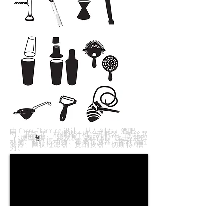
由 Cheryl Charming 设计。从左到右：酒吧
勺、开瓶器、柑橘榨汁机、开瓶器、刨丝器
刨
（
微型
）、跳汰机、捣碎机、波士顿振
动筛、鞋匠振动筛、霍桑过滤器、朱利酒过
滤器、网状过滤器、宽削皮器、切斯特/槽
刀。