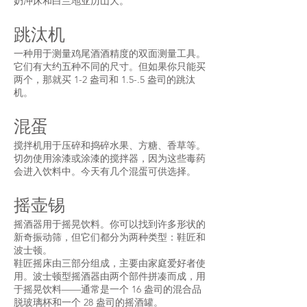
奶冲床和白兰地亚历山大。
跳汰机
一种用于测量鸡尾酒酒精度的双面测量工具。
它们有大约五种不同的尺寸。但如果你只能买
两个，那就买 1-2 盎司和 1.5-.5 盎司的跳汰
机。
混蛋
搅拌机用于压碎和捣碎水果、方糖、香草等。
切勿使用涂漆或涂漆的搅拌器，因为这些毒药
会进入饮料中。今天有几个混蛋可供选择。
摇壶锡
摇酒器用于摇晃饮料。你可以找到许多形状的
新奇振动筛，但它们都分为两种类型：鞋匠和
波士顿。
鞋匠摇床由三部分组成，主要由家庭爱好者使
用。波士顿型摇酒器由两个部件拼凑而成，用
于摇晃饮料——通常是一个 16 盎司的混合品
脱玻璃杯和一个 28 盎司的摇酒罐。