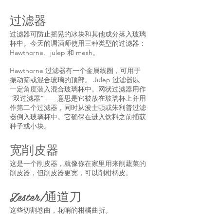
过滤器
过滤器可防止摇晃的冰块和其他成分落入玻璃
杯中。今天的调酒师使用三种类型的过滤器：
Hawthorne、julep 和 mesh。
Hawthorne 过滤器有一个金属线圈，可用于
振动筛或混合玻璃的顶部。 Julep 过滤器以
一定角度装入混合玻璃杯中。网状过滤器用作
“双过滤器”——意思是它被放在玻璃杯上并用
作第二个过滤器，同时从波士顿或朱利普过滤
器倒入玻璃杯中。它确保在进入饮料之前捕获
种子或小块。
宽削皮器
这是一个削皮器，就像你在家里用来削蔬菜的
削皮器，但削皮器更宽，可以削柑橘皮。
Zester/通道刀
这些切割卷曲，花哨的柑橘曲折。