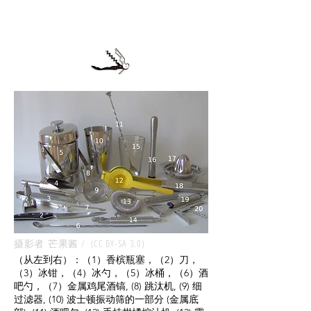
摄影者 芒果酱 / (CC BY-SA 3.0)
（从左到右）：（1）香槟瓶塞，（2）刀，
（3）冰钳，（4）冰勺，（5）冰桶，（6）酒
吧勺，（7）金属鸡尾酒镐, (8) 跳汰机, (9) 细
过滤器, (10) 波士顿振动筛的一部分 (金属底