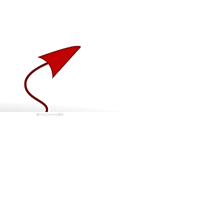
由 Cheryl Charming 设计