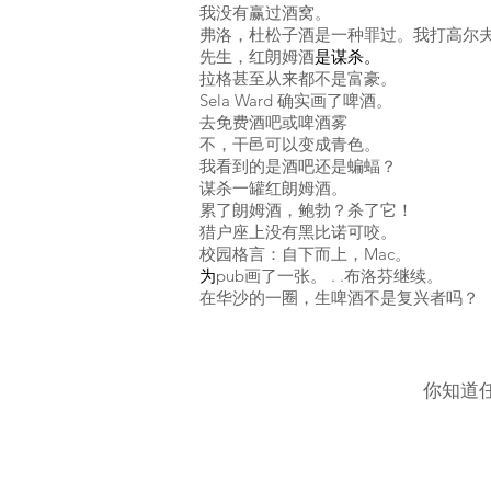
我没有赢过酒窝。
弗洛，杜松子酒是一种罪过。我打高尔
先生，
红朗姆酒
是谋杀。
拉格甚至从来都不是富豪。
Sela Ward 确实画了啤酒。
去免费酒吧或啤酒
雾
不，干邑可以变成青色。
我看到的是酒吧还是蝙蝠？
谋杀一罐红朗姆酒。
累了朗姆酒，鲍勃？杀了它！
猎户座上没有黑比诺可咬。
校园格言：自下而上，Mac。
为
pub
画了一张
。 . .布洛芬继续。
在华沙的一圈，生啤酒不是复兴者吗？
你知道