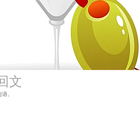
回文
短语。