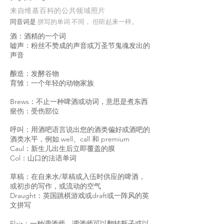
来自维基百科的公共领域照片
的单词
同音词是
拼写
不同，
但听起来一样。
酒：酒精的一个词
嘘声：粉丝不赞成的声音或万圣节鬼魂发出的
声音
酿造：发酵谷物
育雏：一个年轻的动物家族
Brews：不止一种啤酒或动词，意思是煮东西
瘀伤：受伤部位
呼叫：用酒吧语言说出您的酒类偏好或酒吧的
酒类水平，例如 well、call 和 premium
Caul：新生儿出生后立即覆盖的膜
Col：山口的法语单词
草稿：在自来水/草稿或入伍时供应的啤酒，
或初步的写作，或流动的空气
Draught：英国跳棋游戏或draft或一阵风的英
文拼写
Flair：一种调酒师，调酒师可以翻转瓶子或以