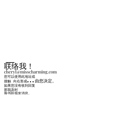
联络我！
cheryl@misscharming.com
您可以使用此地址或
...由您决定。
接触
向右
形成
如果您没有收到回复
那我及时
脸书给我发消息。
姓名 *