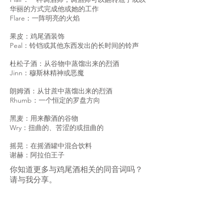
华丽的方式完成他或她的工作
Flare：一阵明亮的火焰
果皮：鸡尾酒装饰
Peal：铃铛或其他东西发出的长时间的铃声
杜松子酒：从谷物中蒸馏出来的烈酒
Jinn：穆斯林精神或恶魔
朗姆酒：从甘蔗中蒸馏出来的烈酒
Rhumb：一个恒定的罗盘方向
黑麦：用来酿酒的谷物
Wry：扭曲的、苦涩的或扭曲的
摇晃：在摇酒罐中混合饮料
谢赫：阿拉伯王子
你知道更多与鸡尾酒相关的同音词吗？
请与我分享。