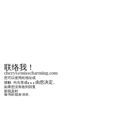
联络我！
cheryl@misscharming.com
您可以使用此地址或
...由您决定。
接触
向右
形成
如果您没有收到回复
那我及时
脸书给我发消息。
If you use the
contact form to the right and
don't hear back from me in a timely manner,
then message me on Facebook or Instagram.